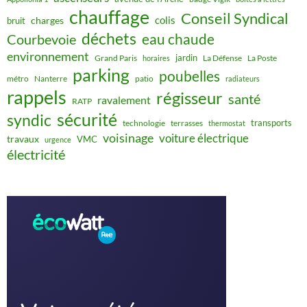
chauffage
Conseil Syndical
colis
charges
bruit
déchets
eau chaude
Courbevoie
environnement
jardin
Grand Paris
La Défense
La Poste
horaires
parking
poubelles
métro
Nanterre
patio
radiateurs
rappels
régisseur
santé
ravalement
RATP
sécurité
syndic
transports
technologie
terrasses
thermostat
voisinage
voiture électrique
travaux
VMC
urgence
électricité