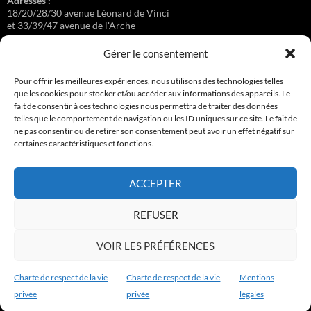
Adresses :
18/20/28/30 avenue Léonard de Vinci
et 33/39/47 avenue de l'Arche
92400 Courbevoie
Gérer le consentement
Pour offrir les meilleures expériences, nous utilisons des technologies telles
que les cookies pour stocker et/ou accéder aux informations des appareils. Le
Régisseuse :
fait de consentir à ces technologies nous permettra de traiter des données
Loge au 39 Avenue de l'Arche.
telles que le comportement de navigation ou les ID uniques sur ce site. Le fait de
ne pas consentir ou de retirer son consentement peut avoir un effet négatif sur
certaines caractéristiques et fonctions.
Connexion
ACCEPTER
Copyright © 2017-2026 résidence Apollonia 1
REFUSER
Tous droits réservés.
VOIR LES PRÉFÉRENCES
Charte de respect de la vie
Charte de respect de la vie
Mentions
privée
privée
légales
Charte de respect de la vie privée
Fièrement propulsé par WordPress