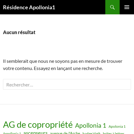
Aller
Recherche
Résidence Apollonia1
au
MENU
contenu
PRINCI
Aucun résultat
Il semblerait que nous ne soyons pas en mesure de trouver
votre contenu. Essayez en lançant une recherche.
Rechercher :
AG de copropriété
Apollonia 1
Apolonia 1
ascenseurs
avenue de l'Arche
badge Vigik
Appollonia 1
boites à lettres