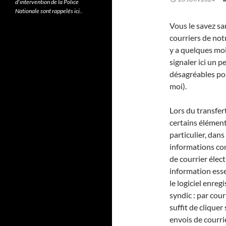
d'intervention de la Police
Nationale sont rappelés ici.
.
Vous le savez san
courriers de no
y a quelques mo
signaler ici un 
désagréables pou
moi).
Lors du transfer
certains élément
particulier, dans
informations co
de courrier élec
information essen
le logiciel enreg
syndic : par cour
suffit de clique
envois de courri