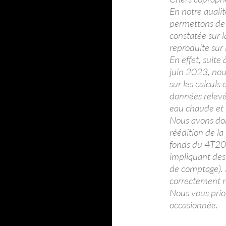
En notre quali
permettons de 
constatée sur l
reproduite sur
En effet, suite
juin 2023, nou
sur les calculs
données relevée
eau chaude et 
Nous avons don
réédition de la
fonds du 4T2023
impliquant des
de comptage). 
correctement r
Nous vous prio
occasionnée.