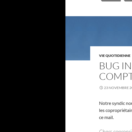
VIE QUOTIDIENNE
BUG I
COMPT
23 NOVEMBRE 2
Notre syndic nou
les copropriétair
ce mail.
Chers coproprié