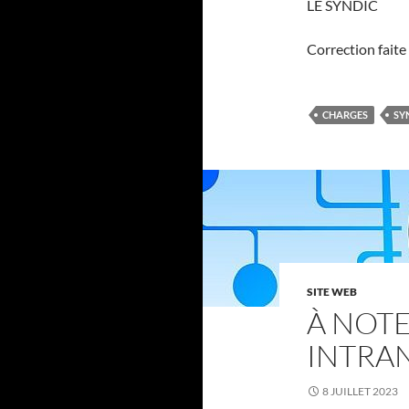
LE SYNDIC
Correction faite
CHARGES
SY
SITE WEB
À NOTE
INTRA
8 JUILLET 2023