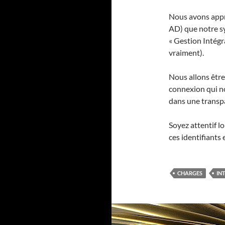
Nous avons appri
AD) que notre sy
« Gestion Intégr
vraiment).
Nous allons êtr
connexion qui no
dans une transp
Soyez attentif l
ces identifiants 
CHARGES
IN