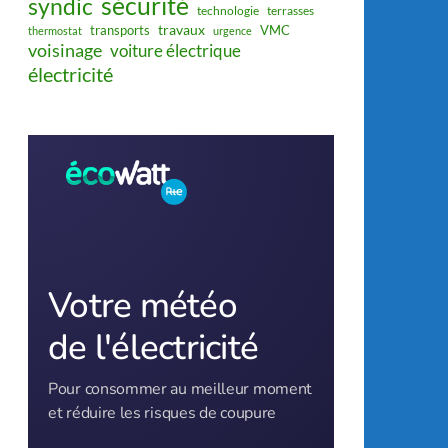
sécurité
syndic
technologie
terrasses
travaux
transports
VMC
thermostat
urgence
voisinage
voiture électrique
électricité