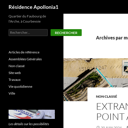
Recherche
Résidence Apollonia1
Aller
Quartier du Faubourg de
l'Arche, à Courbevoie
au
contenu
Rechercher
RECHERCHER
Archives par mo
Articles de référence
Assemblées Générales
Non classé
Site web
Travaux
Vie quotidienne
Ville
NON CLASSÉ
EXTRAN
POINT 
Les détails sur les possibilités
20 JUIN 2024