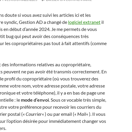
s doute si vous avez suivi les articles ici et les
tre syndic, Gestion AD a changé de
logiciel extranet
il
is en début d’année 2024. Je me permets de vous
petit bug qui peut avoir des conséquences très
r les copropriétaires pas tout à fait attentifs (comme
t des informations relatives au copropriétaire,
s peuvent ne pas avoir été transmis correctement. En
 le profil du copropriétaire (où vous trouverez des
mme votre nom, votre adresse postale, votre adresse
tronique et votre téléphone), il y a en bas de page une
tielle : le
mode d’envoi
. Sous ce vocable très simple,
istre votre préférence pour recevoir les courriers du
rier postal («
Courrier
« ) ou par email («
Mail
« ). Il vous
r sur l’option désirée pour immédiatement changer vos
ers.