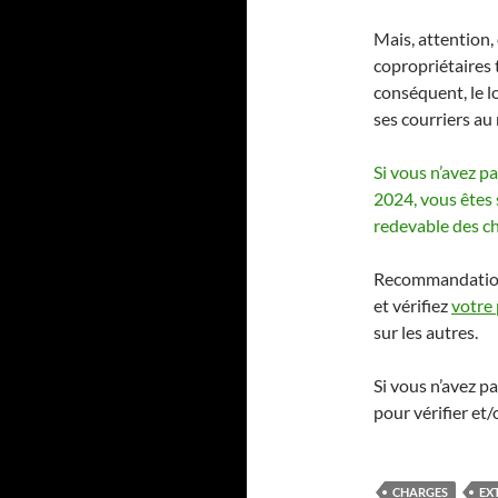
Mais, attention, 
copropriétaires
conséquent, le 
ses courriers a
Si vous n’avez p
2024, vous êtes
redevable des ch
Recommandation 
et vérifiez
votre 
sur les autres.
Si vous n’avez pa
pour vérifier et/
CHARGES
EX