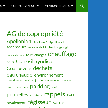
S
CONTACTEZ-NOUS
MENTIONS LÉGALES
AG de copropriété
Apollonia 1
Apolonia 1
Appollonia 1
ascenseurs
avenue de l'Arche
badge Vigik
chauffage
charges
bruit
boites à lettres
Conseil Syndical
colis
déchets
Courbevoie
eau chaude
environnement
jardin
Grand Paris
La Défense
La Poste
horaires
parking
métro
Nanterre
patio
rappels
poubelles
RATP
radiateurs
régisseur
santé
ravalement