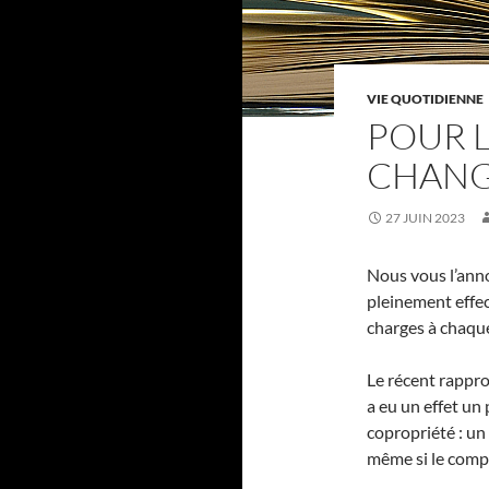
VIE QUOTIDIENNE
POUR L
CHAN
27 JUIN 2023
Nous vous l’ann
pleinement effect
charges à chaque
Le récent rapp
a eu un effet un
copropriété : u
même si le compt