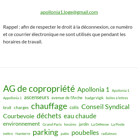
apollonia1.loge@gmail.com
Rappel : afin de respecter le droit à la déconnexion, ce numéro
et ce courrier électronique ne sont utilisés que pendant les
horaires de travail.
AG de copropriété
Apollonia 1
Apolonia 1
ascenseurs
avenue de l'Arche
badge Vigik
Appollonia 1
boites à lettres
chauffage
Conseil Syndical
colis
charges
bruit
déchets
eau chaude
Courbevoie
environnement
jardin
Grand Paris
La Défense
La Poste
horaires
parking
poubelles
métro
Nanterre
patio
radiateurs