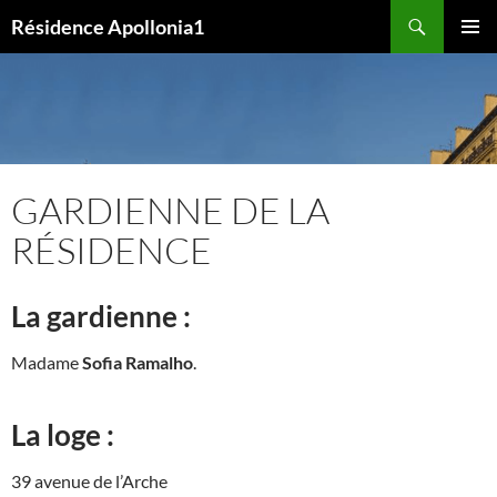
Aller
Recherche
Résidence Apollonia1
au
MENU
contenu
PRINCI
GARDIENNE DE LA
RÉSIDENCE
La gardienne :
Madame
Sofia Ramalho
.
La loge :
39 avenue de l’Arche