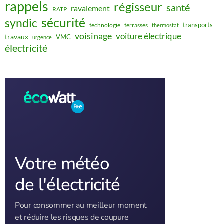
rappels
régisseur
santé
ravalement
RATP
sécurité
syndic
transports
technologie
terrasses
thermostat
voisinage
voiture électrique
travaux
VMC
urgence
électricité