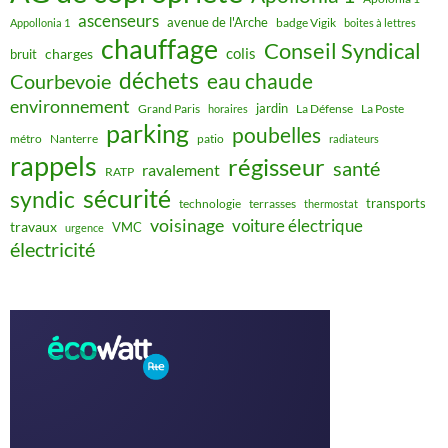
ascenseurs
avenue de l'Arche
badge Vigik
Appollonia 1
boites à lettres
chauffage
Conseil Syndical
colis
charges
bruit
déchets
eau chaude
Courbevoie
environnement
jardin
Grand Paris
La Défense
La Poste
horaires
parking
poubelles
métro
Nanterre
patio
radiateurs
rappels
régisseur
santé
ravalement
RATP
sécurité
syndic
transports
technologie
terrasses
thermostat
voisinage
voiture électrique
travaux
VMC
urgence
électricité