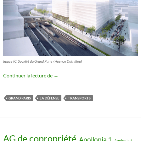
Image (C) Société du Grand Paris / Agence Duthilleul
Grand Paris – Ligne 15 Ouest
Continuer la lecture de
→
GRAND PARIS
LA DÉFENSE
TRANSPORTS
AG de copropriété
Apollonia 1
Apolonia 1