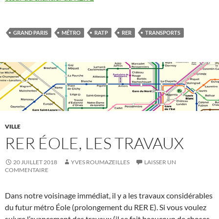
GRAND PARIS
MÉTRO
RATP
RER
TRANSPORTS
VILLE
RER ÉOLE, LES TRAVAUX
20 JUILLET 2018
YVES ROUMAZEILLES
LAISSER UN
COMMENTAIRE
Dans notre voisinage immédiat, il y a les travaux considérables
du futur métro Éole (prolongement du RER E). Si vous voulez
suivre l’avancement des travaux (il se fait beaucoup de choses,