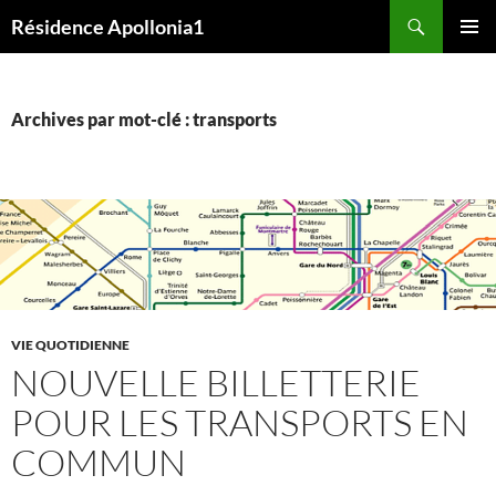
Aller
Recherche
Résidence Apollonia1
au
MENU
contenu
PRINCI
Archives par mot-clé : transports
VIE QUOTIDIENNE
NOUVELLE BILLETTERIE
POUR LES TRANSPORTS EN
COMMUN