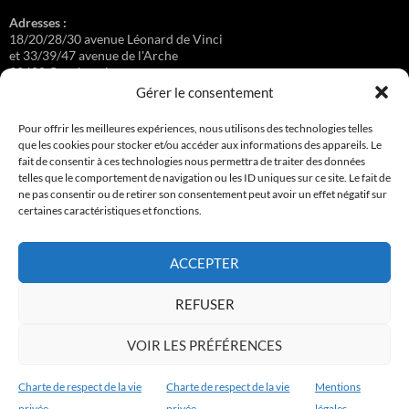
Adresses :
18/20/28/30 avenue Léonard de Vinci
et 33/39/47 avenue de l'Arche
92400 Courbevoie
Gérer le consentement
Pour offrir les meilleures expériences, nous utilisons des technologies telles
que les cookies pour stocker et/ou accéder aux informations des appareils. Le
Régisseuse :
fait de consentir à ces technologies nous permettra de traiter des données
Loge au 39 Avenue de l'Arche.
telles que le comportement de navigation ou les ID uniques sur ce site. Le fait de
ne pas consentir ou de retirer son consentement peut avoir un effet négatif sur
certaines caractéristiques et fonctions.
Connexion
ACCEPTER
Copyright © 2017-2026 résidence Apollonia 1
REFUSER
Tous droits réservés.
VOIR LES PRÉFÉRENCES
Charte de respect de la vie
Charte de respect de la vie
Mentions
privée
privée
légales