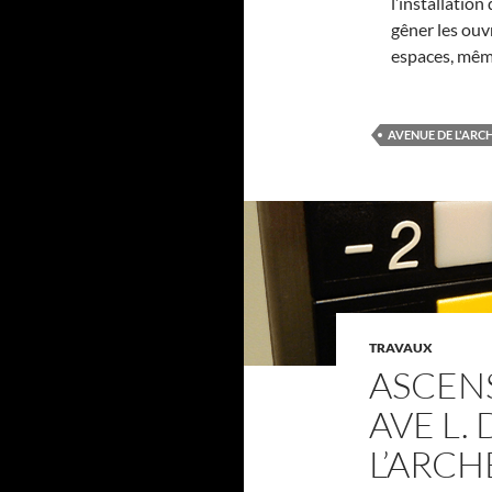
l’installation
gêner les ouv
espaces, mêm
AVENUE DE L'ARC
TRAVAUX
ASCENS
AVE L. 
L’ARCH