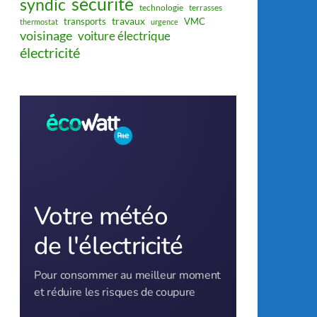
sécurité
syndic
technologie
terrasses
travaux
transports
VMC
thermostat
urgence
voisinage
voiture électrique
électricité