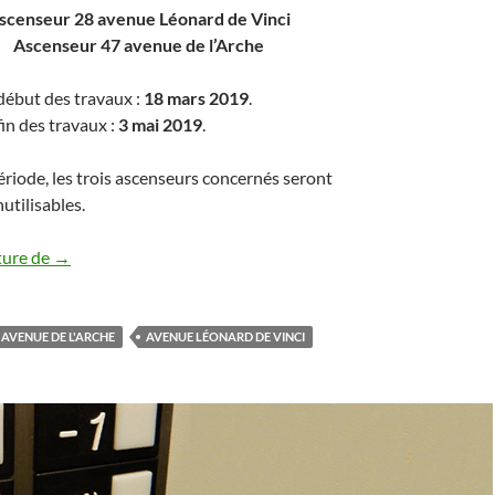
scenseur 28 avenue Léonard de Vinci
Ascenseur 47 avenue de l’Arche
début des travaux :
18 mars 2019
.
in des travaux :
3 mai 2019
.
riode, les trois ascenseurs concernés seront
tilisables.
Ascenseurs 2018-2019 (20 et 28 ave L. de Vinci, 47 ave de 
ture de
→
AVENUE DE L'ARCHE
AVENUE LÉONARD DE VINCI