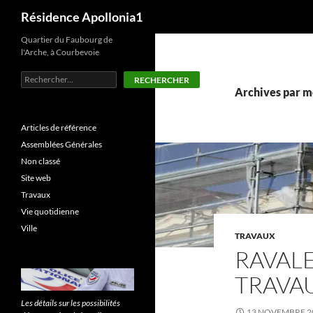
Recherche
Résidence Apollonia1
Aller
Quartier du Faubourg de
l'Arche, à Courbevoie
au
contenu
Rechercher
RECHERCHER
Archives par m
Articles de référence
Assemblées Générales
Non classé
Site web
Travaux
Vie quotidienne
Ville
TRAVAUX
RAVALE
TRAVAU
Les détails sur les possibilités
13 NOVEMBRE 2