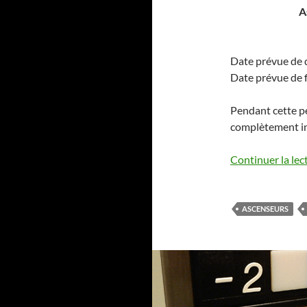
A
Date prévue de 
Date prévue de f
Pendant cette pé
complètement inu
Continuer la lec
ASCENSEURS