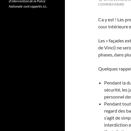
d'intervention de la Police
COMMENTAIRE
Nationale sont rappelés ici.
.
Ca y est ! Les 
cour intérieure 
Les « façades ex
de Vinci) ne ser
phases, dans plu
Quelques rappels
Pendant la du
sécurité, les 
personnel des
Pendant toute
regard des bal
s’agit de simp
interdiction e