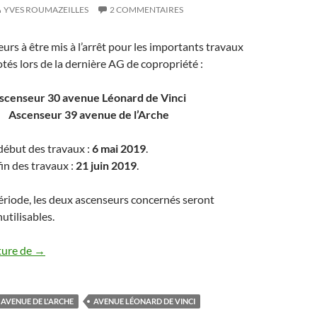
YVES ROUMAZEILLES
2 COMMENTAIRES
urs à être mis à l’arrêt pour les importants travaux
tés lors de la dernière AG de copropriété :
scenseur 30 avenue Léonard de Vinci
Ascenseur 39 avenue de l’Arche
début des travaux :
6 mai 2019
.
in des travaux :
21 juin 2019
.
ériode, les deux ascenseurs concernés seront
tilisables.
Ascenseurs 2018-2019 (30 ave L. de Vinci et 39 ave de l’Ar
ture de
→
AVENUE DE L'ARCHE
AVENUE LÉONARD DE VINCI