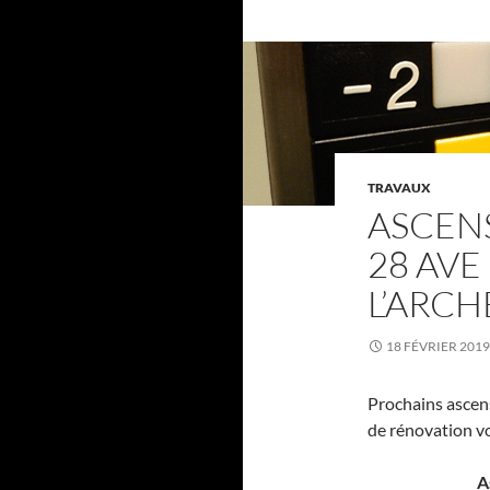
TRAVAUX
ASCENS
28 AVE 
L’ARCH
18 FÉVRIER 2019
Prochains ascens
de rénovation vo
A