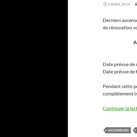
6 AVRIL 2019
Derniers ascense
de rénovation vo
A
Date prévue de 
Date prévue de f
Pendant cette p
complètement inu
Continuer la lec
ASCENSEURS