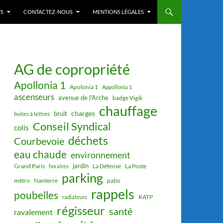
S
CONTACTEZ-NOUS
MENTIONS LÉGALES
AG de copropriété
Apollonia 1
Apolonia 1
Appollonia 1
ascenseurs
avenue de l'Arche
badge Vigik
chauffage
charges
bruit
boites à lettres
Conseil Syndical
colis
déchets
Courbevoie
eau chaude
environnement
jardin
Grand Paris
La Défense
La Poste
horaires
parking
métro
Nanterre
patio
rappels
poubelles
RATP
radiateurs
régisseur
santé
ravalement