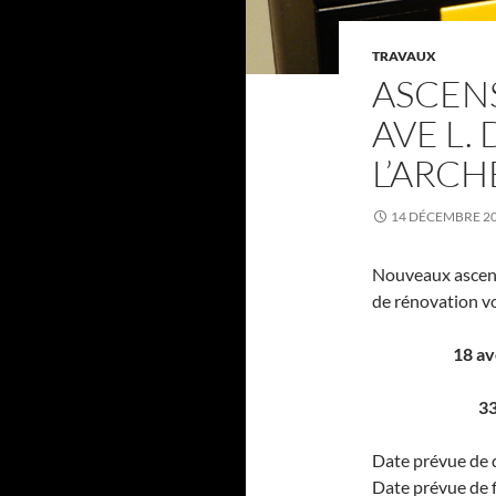
TRAVAUX
ASCENS
AVE L. 
L’ARCH
14 DÉCEMBRE 2
Nouveaux ascense
de rénovation vo
18 av
33
Date prévue de 
Date prévue de f