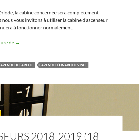
ériode, la cabine concernée sera complètement
s nous vous invitons à utiliser la cabine d’ascenseur
tinuera à fonctionner normalement.
Ascenseurs 2018-2019 (18 ave L. de Vinci et 33 ave de l’Ar
ture de
→
AVENUE DE L'ARCHE
AVENUE LÉONARD DE VINCI
EURS 2018-2019 (18