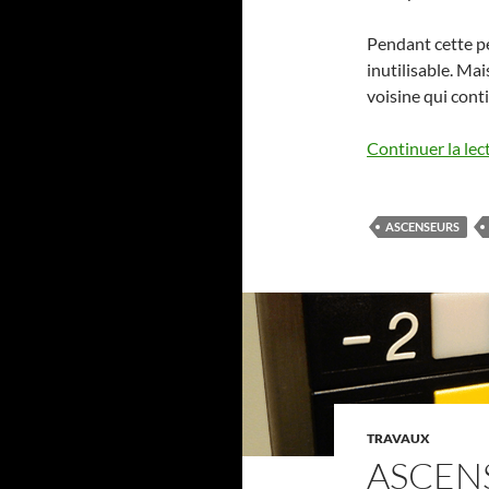
Pendant cette p
inutilisable. Mai
voisine qui con
Continuer la lec
ASCENSEURS
TRAVAUX
ASCENS