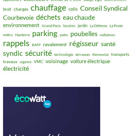
chauffage
Conseil Syndical
colis
charges
bruit
déchets
eau chaude
Courbevoie
environnement
jardin
Grand Paris
La Défense
La Poste
horaires
parking
poubelles
métro
Nanterre
patio
radiateurs
rappels
régisseur
santé
ravalement
RATP
sécurité
syndic
transports
technologie
terrasses
thermostat
voisinage
voiture électrique
travaux
VMC
urgence
électricité