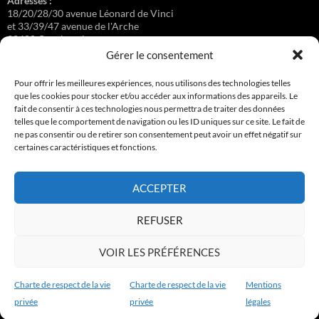
Adresses :
18/20/28/30 avenue Léonard de Vinci
et 33/39/47 avenue de l'Arche
92400 Courbevoie
Gérer le consentement
Pour offrir les meilleures expériences, nous utilisons des technologies telles
que les cookies pour stocker et/ou accéder aux informations des appareils. Le
Régisseuse :
fait de consentir à ces technologies nous permettra de traiter des données
Loge au 39 Avenue de l'Arche.
telles que le comportement de navigation ou les ID uniques sur ce site. Le fait de
ne pas consentir ou de retirer son consentement peut avoir un effet négatif sur
certaines caractéristiques et fonctions.
Connexion
ACCEPTER
Copyright © 2017-2026 résidence Apollonia 1
REFUSER
Tous droits réservés.
VOIR LES PRÉFÉRENCES
Charte de respect de la vie
Charte de respect de la vie
Mentions
privée
privée
légales
Charte de respect de la vie privée
Fièrement propulsé par WordPress