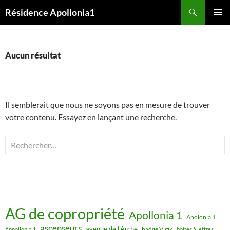
Aller
Recherche
Résidence Apollonia1
au
MENU
contenu
PRINCI
Aucun résultat
Il semblerait que nous ne soyons pas en mesure de trouver
votre contenu. Essayez en lançant une recherche.
Rechercher :
AG de copropriété
Apollonia 1
Apolonia 1
ascenseurs
avenue de l'Arche
badge Vigik
Appollonia 1
boites à lettres