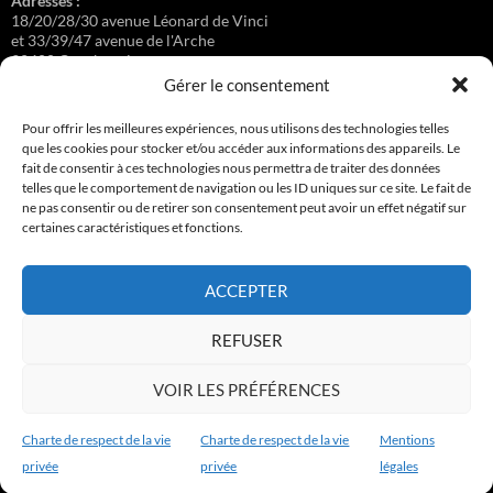
Adresses :
18/20/28/30 avenue Léonard de Vinci
et 33/39/47 avenue de l'Arche
92400 Courbevoie
Gérer le consentement
Pour offrir les meilleures expériences, nous utilisons des technologies telles
que les cookies pour stocker et/ou accéder aux informations des appareils. Le
Régisseuse :
fait de consentir à ces technologies nous permettra de traiter des données
Loge au 39 Avenue de l'Arche.
telles que le comportement de navigation ou les ID uniques sur ce site. Le fait de
ne pas consentir ou de retirer son consentement peut avoir un effet négatif sur
certaines caractéristiques et fonctions.
Connexion
ACCEPTER
Copyright © 2017-2026 résidence Apollonia 1
REFUSER
Tous droits réservés.
VOIR LES PRÉFÉRENCES
Charte de respect de la vie
Charte de respect de la vie
Mentions
privée
privée
légales
Charte de respect de la vie privée
Fièrement propulsé par WordPress