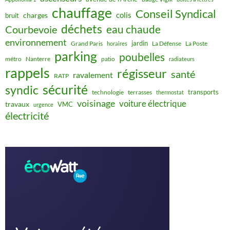
chauffage
Conseil Syndical
colis
charges
bruit
déchets
eau chaude
Courbevoie
environnement
jardin
Grand Paris
La Défense
La Poste
horaires
parking
poubelles
métro
Nanterre
patio
radiateurs
rappels
régisseur
santé
ravalement
RATP
sécurité
syndic
transports
technologie
terrasses
thermostat
voisinage
voiture électrique
travaux
VMC
urgence
électricité