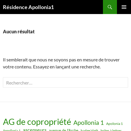
Aller
Recherche
Résidence Apollonia1
au
MENU
contenu
PRINCI
Aucun résultat
Il semblerait que nous ne soyons pas en mesure de trouver
votre contenu. Essayez en lançant une recherche.
Rechercher :
AG de copropriété
Apollonia 1
Apolonia 1
ascenseurs
avenue de l'Arche
badge Vigik
Appollonia 1
boites à lettres