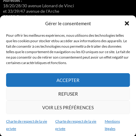
Adresses :
18/20/28/30 avenue Léonard de Vinci
et 33/39/47 avenue de l'Arche
92400 Courbevoie
Gérer le consentement
Pour offrir les meilleures expériences, nous utilisons des technologies telles
que les cookies pour stocker et/ou accéder aux informations des appareils. Le
Régisseuse :
fait de consentir à ces technologies nous permettra de traiter des données
Loge au 39 Avenue de l'Arche.
telles que le comportement de navigation ou les ID uniques sur ce site. Le fait de
ne pas consentir ou de retirer son consentement peut avoir un effet négatif sur
certaines caractéristiques et fonctions.
Connexion
ACCEPTER
Copyright © 2017-2026 résidence Apollonia 1
REFUSER
Tous droits réservés.
VOIR LES PRÉFÉRENCES
Charte de respect de la vie
Charte de respect de la vie
Mentions
privée
privée
légales
Charte de respect de la vie privée
Fièrement propulsé par WordPress