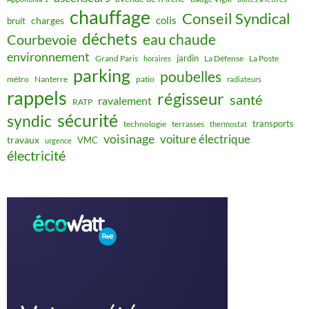
chauffage
Conseil Syndical
colis
charges
bruit
déchets
eau chaude
Courbevoie
environnement
jardin
Grand Paris
La Défense
La Poste
horaires
parking
poubelles
métro
Nanterre
patio
radiateurs
rappels
régisseur
santé
ravalement
RATP
sécurité
syndic
transports
technologie
terrasses
thermostat
voisinage
voiture électrique
travaux
VMC
urgence
électricité