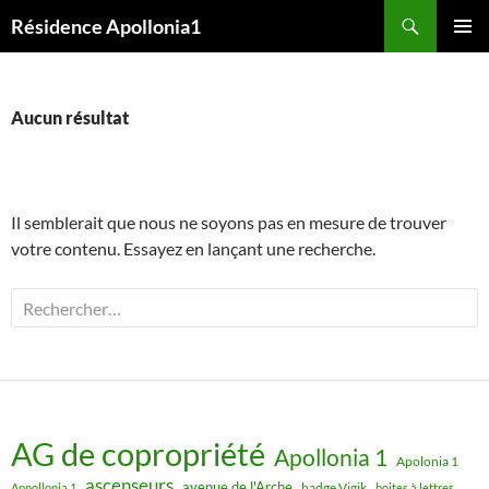
Aller
Recherche
Résidence Apollonia1
au
MENU
contenu
PRINCI
Aucun résultat
Il semblerait que nous ne soyons pas en mesure de trouver
votre contenu. Essayez en lançant une recherche.
Rechercher :
AG de copropriété
Apollonia 1
Apolonia 1
ascenseurs
avenue de l'Arche
badge Vigik
Appollonia 1
boites à lettres