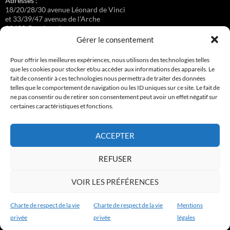
Adresses :
18/20/28/30 avenue Léonard de Vinci
et 33/39/47 avenue de l'Arche
92400 Courbevoie
Gérer le consentement
Pour offrir les meilleures expériences, nous utilisons des technologies telles
que les cookies pour stocker et/ou accéder aux informations des appareils. Le
Régisseuse :
fait de consentir à ces technologies nous permettra de traiter des données
Loge au 39 Avenue de l'Arche.
telles que le comportement de navigation ou les ID uniques sur ce site. Le fait de
ne pas consentir ou de retirer son consentement peut avoir un effet négatif sur
certaines caractéristiques et fonctions.
Connexion
ACCEPTER
Copyright © 2017-2026 résidence Apollonia 1
REFUSER
Tous droits réservés.
VOIR LES PRÉFÉRENCES
Charte de respect de la vie
Charte de respect de la vie
Mentions
privée
privée
légales
Charte de respect de la vie privée
Fièrement propulsé par WordPress