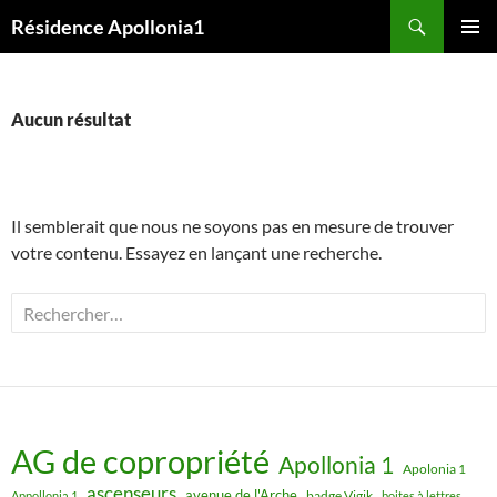
Aller
Recherche
Résidence Apollonia1
au
MENU
contenu
PRINCI
Aucun résultat
Il semblerait que nous ne soyons pas en mesure de trouver
votre contenu. Essayez en lançant une recherche.
Rechercher :
AG de copropriété
Apollonia 1
Apolonia 1
ascenseurs
avenue de l'Arche
badge Vigik
Appollonia 1
boites à lettres