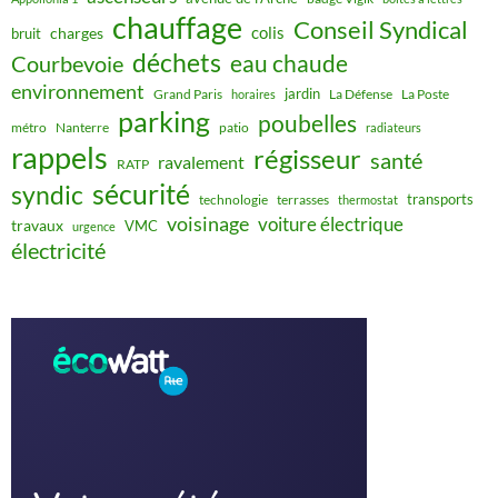
chauffage
Conseil Syndical
colis
charges
bruit
déchets
eau chaude
Courbevoie
environnement
jardin
Grand Paris
La Défense
La Poste
horaires
parking
poubelles
métro
Nanterre
patio
radiateurs
rappels
régisseur
santé
ravalement
RATP
sécurité
syndic
transports
technologie
terrasses
thermostat
voisinage
voiture électrique
travaux
VMC
urgence
électricité