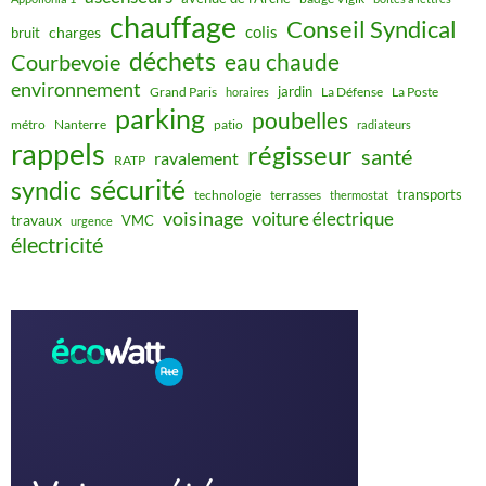
chauffage
Conseil Syndical
colis
charges
bruit
déchets
eau chaude
Courbevoie
environnement
jardin
Grand Paris
La Défense
La Poste
horaires
parking
poubelles
métro
Nanterre
patio
radiateurs
rappels
régisseur
santé
ravalement
RATP
sécurité
syndic
transports
technologie
terrasses
thermostat
voisinage
voiture électrique
travaux
VMC
urgence
électricité