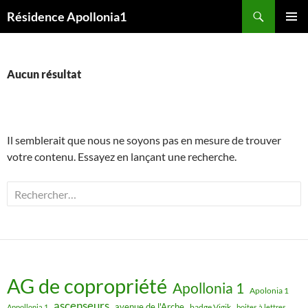
Aller
Recherche
Résidence Apollonia1
au
MENU
contenu
PRINCI
Aucun résultat
Il semblerait que nous ne soyons pas en mesure de trouver
votre contenu. Essayez en lançant une recherche.
Rechercher :
AG de copropriété
Apollonia 1
Apolonia 1
ascenseurs
avenue de l'Arche
badge Vigik
Appollonia 1
boites à lettres