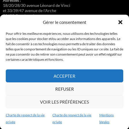
Adresses :
18/20/28/30 avenue Léonard de Vinci
et 33/39/47 avenue de l'Arche
92400 Courbevoie
Gérer le consentement
Pour offrir les meilleures expériences, nous utilisons des technologies telles
que les cookies pour stocker et/ou accéder aux informations des appareils. Le
Régisseuse :
fait de consentir à ces technologies nous permettra de traiter des données
Loge au 39 Avenue de l'Arche.
telles que le comportement de navigation ou les ID uniques sur ce site. Le fait de
ne pas consentir ou de retirer son consentement peut avoir un effet négatif sur
certaines caractéristiques et fonctions.
Connexion
ACCEPTER
Copyright © 2017-2026 résidence Apollonia 1
REFUSER
Tous droits réservés.
VOIR LES PRÉFÉRENCES
Charte de respect de la vie
Charte de respect de la vie
Mentions
privée
privée
légales
Charte de respect de la vie privée
Fièrement propulsé par WordPress