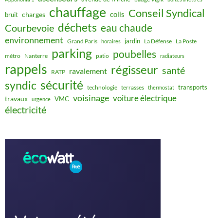
chauffage
Conseil Syndical
colis
charges
bruit
déchets
eau chaude
Courbevoie
environnement
jardin
Grand Paris
La Défense
La Poste
horaires
parking
poubelles
métro
Nanterre
patio
radiateurs
rappels
régisseur
santé
ravalement
RATP
sécurité
syndic
transports
technologie
terrasses
thermostat
voisinage
voiture électrique
travaux
VMC
urgence
électricité