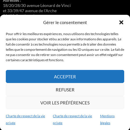
Adresses :
18/20/28/30 avenue Léonard de Vinci
et 33/39/47 avenue de l'Arche
92400 Courbevoie
Gérer le consentement
Pour offrir les meilleures expériences, nous utilisons des technologies telles
que les cookies pour stocker et/ou accéder aux informations des appareils. Le
Régisseuse :
fait de consentir à ces technologies nous permettra de traiter des données
Loge au 39 Avenue de l'Arche.
telles que le comportement de navigation ou les ID uniques sur ce site. Le fait de
ne pas consentir ou de retirer son consentement peut avoir un effet négatif sur
certaines caractéristiques et fonctions.
Connexion
ACCEPTER
Copyright © 2017-2026 résidence Apollonia 1
REFUSER
Tous droits réservés.
VOIR LES PRÉFÉRENCES
Charte de respect de la vie
Charte de respect de la vie
Mentions
privée
privée
légales
Charte de respect de la vie privée
Fièrement propulsé par WordPress