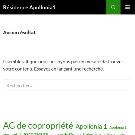
Aller
Recherche
Résidence Apollonia1
au
MENU
contenu
PRINCI
Aucun résultat
Il semblerait que nous ne soyons pas en mesure de trouver
votre contenu. Essayez en lançant une recherche.
Rechercher :
AG de copropriété
Apollonia 1
Apolonia 1
ascenseurs
avenue de l'Arche
badge Vigik
Appollonia 1
boites à lettres