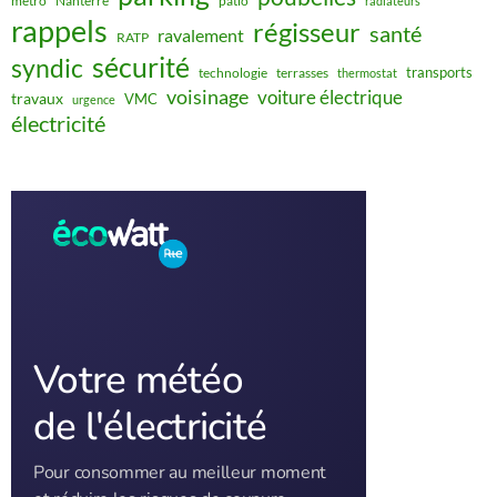
métro
Nanterre
patio
radiateurs
rappels
régisseur
santé
ravalement
RATP
sécurité
syndic
transports
technologie
terrasses
thermostat
voisinage
voiture électrique
travaux
VMC
urgence
électricité