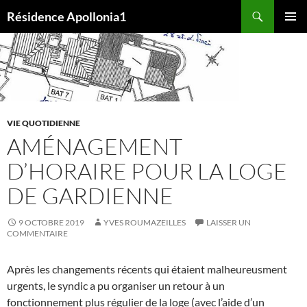
Aller
Recherche
Résidence Apollonia1
au
MENU
contenu
PRINCI
VIE QUOTIDIENNE
AMÉNAGEMENT
D’HORAIRE POUR LA LOGE
DE GARDIENNE
9 OCTOBRE 2019
YVES ROUMAZEILLES
LAISSER UN
COMMENTAIRE
Après les changements récents qui étaient malheureusment
urgents, le syndic a pu organiser un retour à un
fonctionnement plus régulier de la loge (avec l’aide d’un