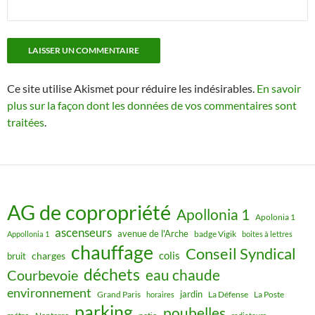
Ce site utilise Akismet pour réduire les indésirables.
En savoir
plus sur la façon dont les données de vos commentaires sont
traitées
.
AG de copropriété
Apollonia 1
Apolonia 1
ascenseurs
avenue de l'Arche
badge Vigik
Appollonia 1
boites à lettres
chauffage
Conseil Syndical
colis
charges
bruit
déchets
eau chaude
Courbevoie
environnement
jardin
Grand Paris
La Défense
La Poste
horaires
parking
poubelles