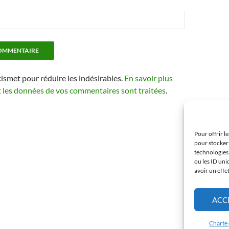
kismet pour réduire les indésirables.
En savoir plus
t les données de vos commentaires sont traitées
.
Pour offrir l
pour stocker 
technologies
ou les ID uni
avoir un effe
ACC
Charte 