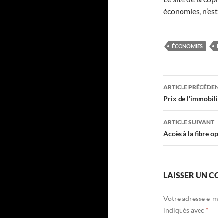
économies, n’est
ÉCONOMIES
Navigati
ARTICLE PRÉCÉDE
des
Prix de l’immobil
articles
ARTICLE SUIVANT
Accès à la fibre o
LAISSER UN 
Votre adresse e-ma
indiqués avec
*