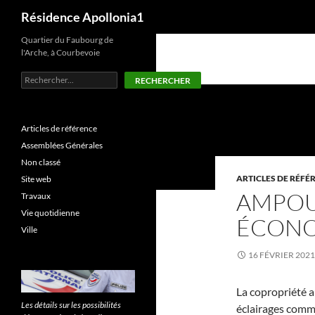
Recherche
Résidence Apollonia1
Aller
Quartier du Faubourg de
l'Arche, à Courbevoie
au
contenu
Rechercher
RECHERCHER
Articles de référence
Assemblées Générales
Non classé
ARTICLES DE RÉFÉ
Site web
AMPOU
Travaux
Vie quotidienne
ÉCONOM
Ville
16 FÉVRIER 2021
La copropriété a
Les détails sur les possibilités
éclairages comm