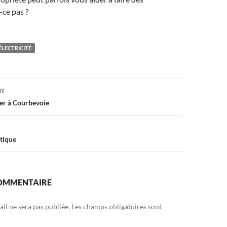
-ce pas ?
ÉLECTRICITÉ
on
NT
ier à Courbevoie
ptique
COMMENTAIRE
il ne sera pas publiée.
Les champs obligatoires sont