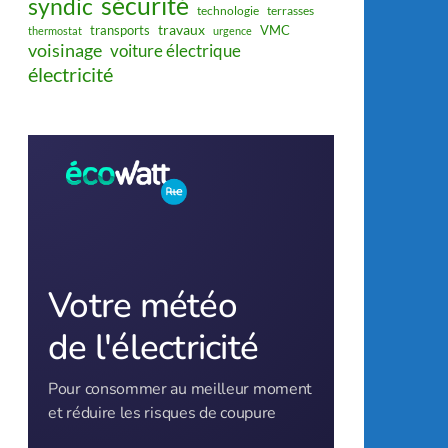
sécurité
syndic
technologie
terrasses
travaux
transports
VMC
thermostat
urgence
voisinage
voiture électrique
électricité