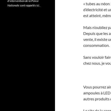
d'intervention de la Police
« tubes au néon »
Nationale sont rappelés ici.
.
d’électricité et
est atteint, même
Mais n’oubliez pa
Depuis que les a
vente, il existe 
consommation.
Sans vouloir fair
chez nous, je vo
Vous pourrez ain
ampoules à LED s
autres produits 
Le site de la cop