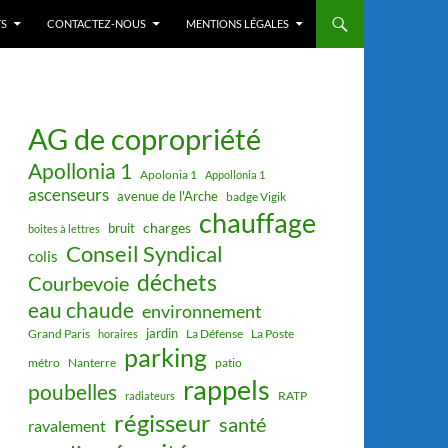
S
CONTACTEZ-NOUS
MENTIONS LÉGALES
AG de copropriété
Apollonia 1
Apolonia 1
Appollonia 1
ascenseurs
avenue de l'Arche
badge Vigik
chauffage
charges
bruit
boites à lettres
Conseil Syndical
colis
déchets
Courbevoie
eau chaude
environnement
jardin
Grand Paris
La Défense
La Poste
horaires
parking
métro
Nanterre
patio
rappels
poubelles
RATP
radiateurs
régisseur
santé
ravalement