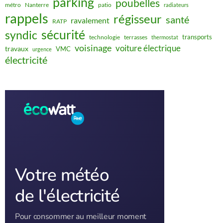
parking
poubelles
métro
Nanterre
patio
radiateurs
rappels
régisseur
santé
ravalement
RATP
sécurité
syndic
transports
technologie
terrasses
thermostat
voisinage
voiture électrique
travaux
VMC
urgence
électricité