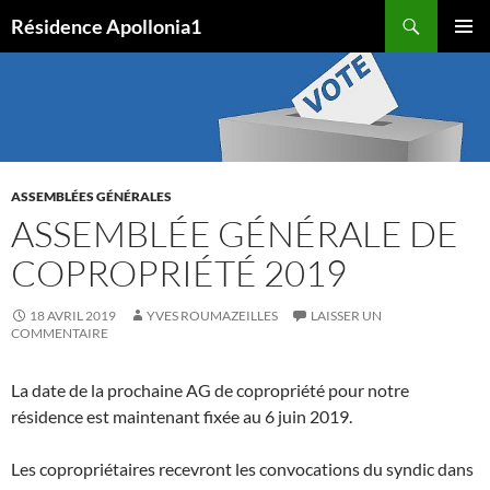
Aller
Recherche
Résidence Apollonia1
au
MENU
contenu
PRINCI
ASSEMBLÉES GÉNÉRALES
ASSEMBLÉE GÉNÉRALE DE
COPROPRIÉTÉ 2019
18 AVRIL 2019
YVES ROUMAZEILLES
LAISSER UN
COMMENTAIRE
La date de la prochaine AG de copropriété pour notre
résidence est maintenant fixée au 6 juin 2019.
Les copropriétaires recevront les convocations du syndic dans