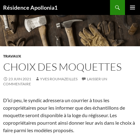
Aller
Recherche
Résidence Apollonia1
au
MENU
contenu
PRINCI
TRAVAUX
CHOIX DES MOQUETTES
23 JUIN 2021
YVES ROUMAZEILLES
LAISSER UN
COMMENTAIRE
D’ici peu, le syndic adressera un courrier à tous les
copropriétaires pour les informer que des échantillons de
moquette seront disponible à la loge du régisseur. Les
copropriétaires pourront ainsi donner leur avis dans le choix à
faire parmi les modèles proposés.