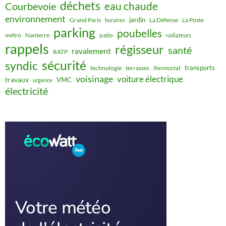
déchets
eau chaude
Courbevoie
environnement
jardin
Grand Paris
La Défense
La Poste
horaires
parking
poubelles
métro
Nanterre
patio
radiateurs
rappels
régisseur
santé
ravalement
RATP
sécurité
syndic
transports
technologie
terrasses
thermostat
voisinage
voiture électrique
travaux
VMC
urgence
électricité