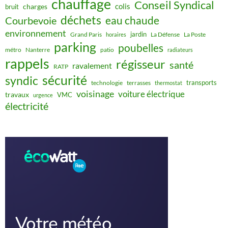
chauffage
Conseil Syndical
colis
charges
bruit
déchets
eau chaude
Courbevoie
environnement
jardin
Grand Paris
La Défense
La Poste
horaires
parking
poubelles
métro
Nanterre
patio
radiateurs
rappels
régisseur
santé
ravalement
RATP
sécurité
syndic
transports
technologie
terrasses
thermostat
voisinage
voiture électrique
travaux
VMC
urgence
électricité