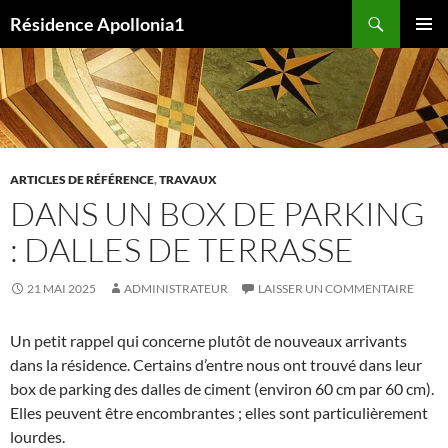
Aller
Recherche
Résidence Apollonia1
au
MENU
contenu
PRINCI
ARTICLES DE RÉFÉRENCE
,
TRAVAUX
DANS UN BOX DE PARKING
: DALLES DE TERRASSE
21 MAI 2025
ADMINISTRATEUR
LAISSER UN COMMENTAIRE
Un petit rappel qui concerne plutôt de nouveaux arrivants
dans la résidence. Certains d’entre nous ont trouvé dans leur
box de parking des dalles de ciment (environ 60 cm par 60 cm).
Elles peuvent être encombrantes ; elles sont particulièrement
lourdes.