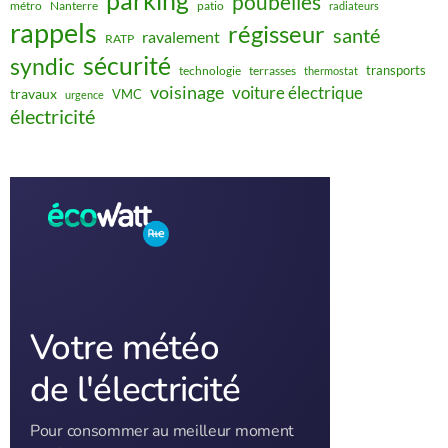
parking
poubelles
métro
Nanterre
patio
radiateurs
rappels
régisseur
santé
ravalement
RATP
sécurité
syndic
transports
technologie
terrasses
thermostat
voisinage
voiture électrique
travaux
VMC
urgence
électricité