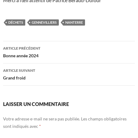
Merci à l’œil attentif de Patrice Béraud-Dufour
DÉCHETS
GENNEVILLIERS
NANTERRE
Navigation
ARTICLE PRÉCÉDENT
des
Bonne année 2024
articles
ARTICLE SUIVANT
Grand froid
LAISSER UN COMMENTAIRE
Votre adresse e-mail ne sera pas publiée.
Les champs obligatoires
sont indiqués avec
*