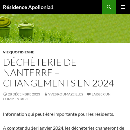
Aller
Recherche
Résidence Apollonia1
au
MENU
contenu
PRINCI
VIE QUOTIDIENNE
DÉCHÈTERIE DE
NANTERRE –
CHANGEMENTS EN 2024
28 DÉCEMBRE 2023
YVES ROUMAZEILLES
LAISSER UN
COMMENTAIRE
Information qui peut être importante pour les résidents.
A compter du 1er janvier 2024, les déchèteries changeront de