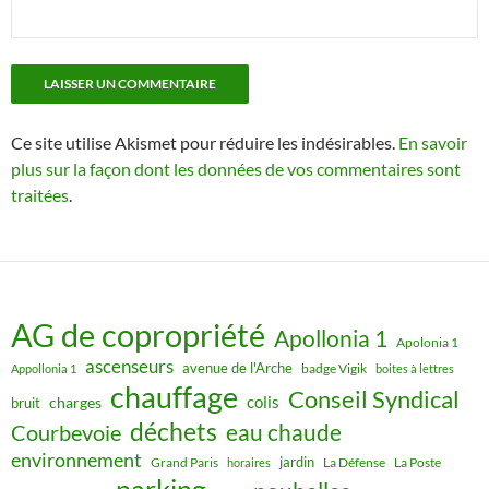
Ce site utilise Akismet pour réduire les indésirables.
En savoir
plus sur la façon dont les données de vos commentaires sont
traitées
.
AG de copropriété
Apollonia 1
Apolonia 1
ascenseurs
avenue de l'Arche
badge Vigik
Appollonia 1
boites à lettres
chauffage
Conseil Syndical
colis
charges
bruit
déchets
eau chaude
Courbevoie
environnement
jardin
Grand Paris
La Défense
La Poste
horaires