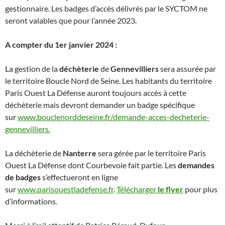
gestionnaire. Les badges d’accès délivrés par le SYCTOM ne
seront valables que pour l’année 2023.
A compter du 1er janvier 2024 :
La gestion de la
déchèterie
de
Gennevilliers
sera assurée par
le territoire Boucle Nord de Seine. Les habitants du territoire
Paris Ouest La Défense auront toujours accès à cette
déchèterie mais devront demander un badge spécifique
sur
www.bouclenorddeseine.fr/demande-acces-decheterie-
gennevilliers.
La déchèterie de
Nanterre
sera gérée par le territoire Paris
Ouest La Défense dont Courbevoie fait partie. Les
demandes
de badges
s’effectueront en ligne
sur
www.parisouestladefense.fr
.
Télécharger
le flyer
pour plus
d’informations.