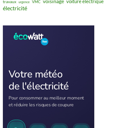
voisinage
voiture électrique
travaux
VMC
urgence
électricité