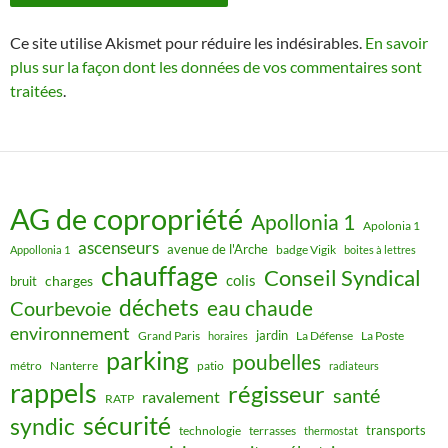
Ce site utilise Akismet pour réduire les indésirables.
En savoir
plus sur la façon dont les données de vos commentaires sont
traitées
.
AG de copropriété
Apollonia 1
Apolonia 1
ascenseurs
avenue de l'Arche
badge Vigik
Appollonia 1
boites à lettres
chauffage
Conseil Syndical
colis
charges
bruit
déchets
eau chaude
Courbevoie
environnement
jardin
Grand Paris
La Défense
La Poste
horaires
parking
poubelles
métro
Nanterre
patio
radiateurs
rappels
régisseur
santé
ravalement
RATP
sécurité
syndic
transports
technologie
terrasses
thermostat