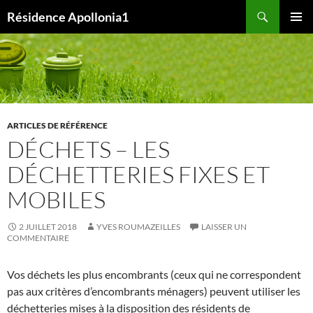
Aller
Recherche
Résidence Apollonia1
au
MENU
contenu
PRINCI
ARTICLES DE RÉFÉRENCE
DÉCHETS – LES
DÉCHETTERIES FIXES ET
MOBILES
2 JUILLET 2018
YVES ROUMAZEILLES
LAISSER UN
COMMENTAIRE
Vos déchets les plus encombrants (ceux qui ne correspondent
pas aux critères d’encombrants ménagers) peuvent utiliser les
déchetteries mises à la disposition des résidents de