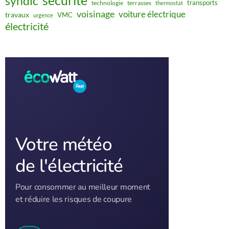
sécurité
syndic
transports
technologie
terrasses
thermostat
voisinage
voiture électrique
travaux
VMC
urgence
électricité