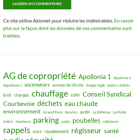
Ce site utilise Akismet pour réduire les indésirables.
En savoir
plus sur la façon dont les données de vos commentaires sont
traitées
.
AG de copropriété
Apollonia 1
Apolonia 1
ascenseurs
avenue de l'Arche
badge Vigik
Appollonia 1
boites à lettres
chauffage
Conseil Syndical
colis
charges
bruit
déchets
eau chaude
Courbevoie
environnement
jardin
Grand Paris
La Défense
La Poste
horaires
parking
poubelles
métro
Nanterre
patio
radiateurs
rappels
régisseur
santé
ravalement
RATP