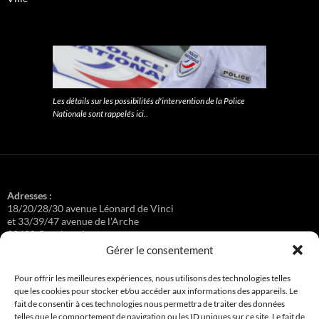
Les détails sur les possibilités d'intervention de la Police
Nationale sont rappelés ici.
.
Adresses :
18/20/28/30 avenue Léonard de Vinci
et 33/39/47 avenue de l'Arche
92400 Courbevoie
Gérer le consentement
Pour offrir les meilleures expériences, nous utilisons des technologies telles
que les cookies pour stocker et/ou accéder aux informations des appareils. Le
Régisseuse :
fait de consentir à ces technologies nous permettra de traiter des données
Loge au 39 Avenue de l'Arche.
telles que le comportement de navigation ou les ID uniques sur ce site. Le fait de