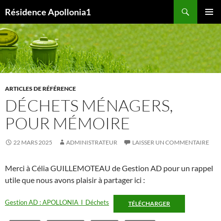
Aller
Recherche
Résidence Apollonia1
au
MENU
contenu
PRINCI
ARTICLES DE RÉFÉRENCE
DÉCHETS MÉNAGERS,
POUR MÉMOIRE
22 MARS 2025
ADMINISTRATEUR
LAISSER UN COMMENTAIRE
Merci à Célia GUILLEMOTEAU de Gestion AD pour un rappel
utile que nous avons plaisir à partager ici :
Gestion AD : APOLLONIA_I_Déchets
TÉLÉCHARGER