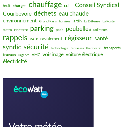
chauffage
Conseil Syndical
colis
charges
bruit
déchets
eau chaude
Courbevoie
environnement
jardin
Grand Paris
La Défense
La Poste
horaires
parking
poubelles
métro
Nanterre
patio
radiateurs
rappels
régisseur
santé
ravalement
RATP
sécurité
syndic
transports
technologie
terrasses
thermostat
voisinage
voiture électrique
travaux
VMC
urgence
électricité