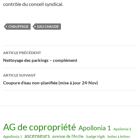
contrôle du conseil syndical.
CHAUFFAGE
EAU CHAUDE
Navigation
ARTICLE PRÉCÉDENT
des
Nettoyage des parkings – complément
articles
ARTICLE SUIVANT
Coupure d’eau non-planifiée (mise à jour 24-Nov)
AG de copropriété
Apollonia 1
Apolonia 1
ascenseurs
avenue de l'Arche
badge Vigik
Appollonia 1
boites à lettres