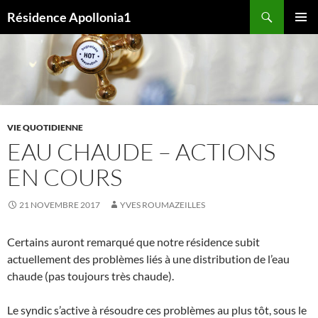
Aller
Recherche
Résidence Apollonia1
au
MENU
contenu
PRINCI
VIE QUOTIDIENNE
EAU CHAUDE – ACTIONS
EN COURS
21 NOVEMBRE 2017
YVES ROUMAZEILLES
Certains auront remarqué que notre résidence subit
actuellement des problèmes liés à une distribution de l’eau
chaude (pas toujours très chaude).
Le syndic s’active à résoudre ces problèmes au plus tôt, sous le