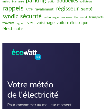
parking
poubelles
métro
Nanterre
patio
radiateurs
rappels
régisseur
santé
ravalement
RATP
sécurité
syndic
transports
technologie
terrasses
thermostat
voisinage
voiture électrique
travaux
VMC
urgence
électricité