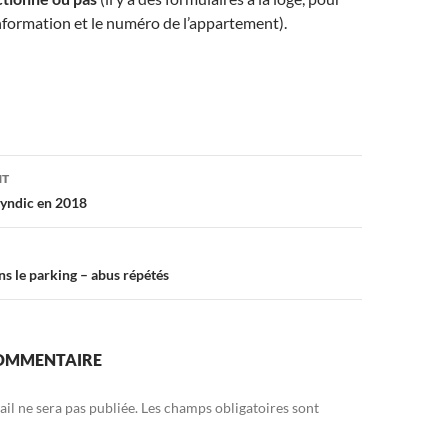
 information et le numéro de l’appartement).
on
NT
yndic en 2018
s le parking – abus répétés
COMMENTAIRE
il ne sera pas publiée.
Les champs obligatoires sont