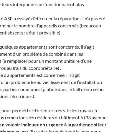
 leurs interphones ne fonctionnaient plus.
é ASP a essayé d’effectuer la réparation, il n’a pas été
erminer le nombre d’appareils concernés (beaucoup
nt absents ; c’était prévisible).
quelques appartements sont concernés, il s’agit
ement d’un problème de combiné dans les
 (à remplacer pour un montant unitaire d’une
os au frais du copropriétaire) .
té d’appartements est concernée, il s’agit
d’un problème lié au vieillissement de l’installation
es parties communes (platine dans le hall d’entrée ou
ons électriques).
pour permettre d’orienter très vite les travaux à
ous remercions les résidents du bâtiment 5 (33 avenue
en vouloir indiquer en urgence à la gardienne si leur
tionne ou pas
(il y a des formulaires à la loge, pour