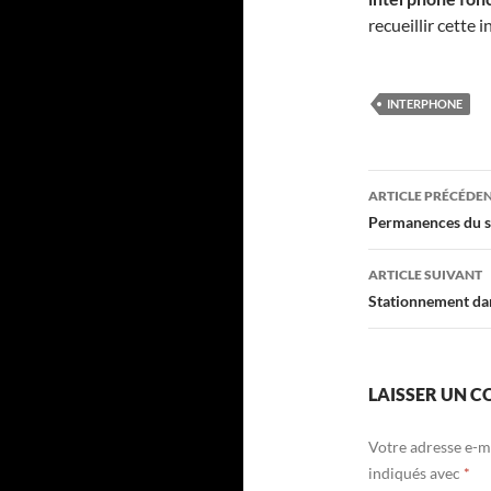
recueillir cette
INTERPHONE
Navigati
ARTICLE PRÉCÉDE
des
Permanences du s
articles
ARTICLE SUIVANT
Stationnement dan
LAISSER UN 
Votre adresse e-ma
indiqués avec
*