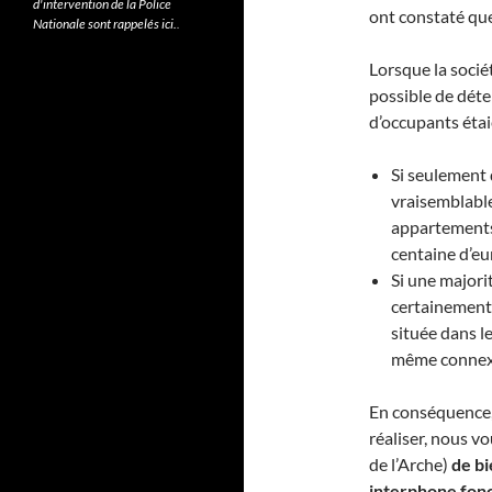
d'intervention de la Police
ont constaté que
Nationale sont rappelés ici.
.
Lorsque la sociét
possible de dét
d’occupants étaie
Si seulement 
vraisemblabl
appartements
centaine d’eur
Si une majori
certainement 
située dans l
même connexi
En conséquence, 
réaliser, nous v
de l’Arche)
de bi
interphone fonc