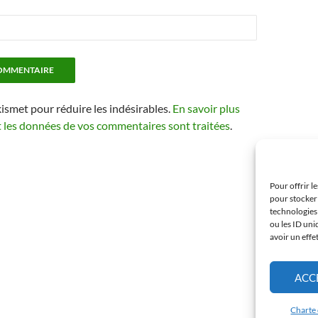
kismet pour réduire les indésirables.
En savoir plus
t les données de vos commentaires sont traitées
.
Pour offrir l
pour stocker 
technologies
ou les ID uni
avoir un effe
ACC
Charte 