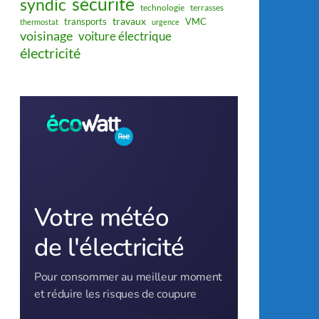
sécurité
syndic
technologie
terrasses
travaux
transports
VMC
thermostat
urgence
voisinage
voiture électrique
électricité