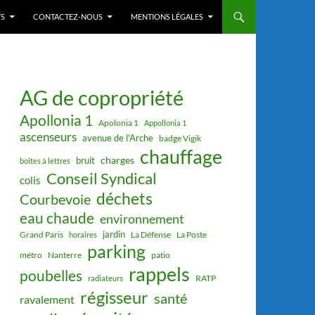
S
CONTACTEZ-NOUS
MENTIONS LÉGALES
AG de copropriété
Apollonia 1
Apolonia 1
Appollonia 1
ascenseurs
avenue de l'Arche
badge Vigik
chauffage
charges
bruit
boites à lettres
Conseil Syndical
colis
déchets
Courbevoie
eau chaude
environnement
jardin
Grand Paris
La Défense
La Poste
horaires
parking
métro
Nanterre
patio
rappels
poubelles
RATP
radiateurs
régisseur
santé
ravalement