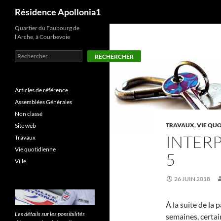
Recherche
Résidence Apollonia1
Aller
Quartier du Faubourg de
l'Arche, à Courbevoie
au
contenu
Rechercher
RECHERCHER
Articles de référence
Assemblées Générales
Non classé
TRAVAUX
,
VIE QU
Site web
INTER
Travaux
Vie quotidienne
5
Ville
26 JUIN 2018
À la suite de la
Les détails sur les possibilités
semaines, certai