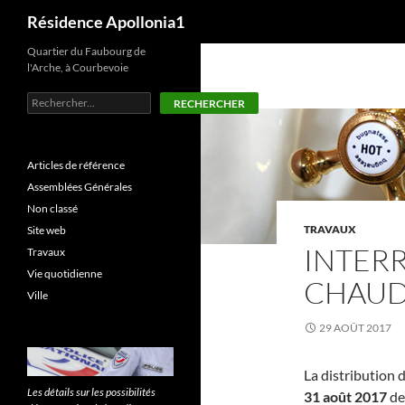
Recherche
Résidence Apollonia1
Aller
Quartier du Faubourg de
l'Arche, à Courbevoie
au
contenu
Rechercher
RECHERCHER
Articles de référence
Assemblées Générales
Non classé
TRAVAUX
Site web
INTER
Travaux
Vie quotidienne
CHAU
Ville
29 AOÛT 2017
La distribution 
Les détails sur les possibilités
31 août 2017
de