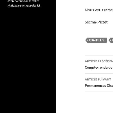
d'intervention de la Police
Nationale sont rappelés ici.
.
Nous vous remer
Secma-Pictet
CHAUFFAGE
Navigati
ARTICLE PRÉCÉDE
des
Compte-rendu de 
articles
ARTICLE SUIVANT
Permanences Disde