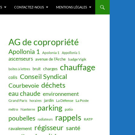
S
CONTACTEZ-NOUS
MENTIONS LÉGALES
AG de copropriété
Apollonia 1
Apolonia 1
Appollonia 1
ascenseurs
avenue de l'Arche
badge Vigik
chauffage
charges
bruit
boites à lettres
Conseil Syndical
colis
déchets
Courbevoie
eau chaude
environnement
jardin
Grand Paris
La Défense
La Poste
horaires
parking
métro
Nanterre
patio
rappels
poubelles
RATP
radiateurs
régisseur
santé
ravalement