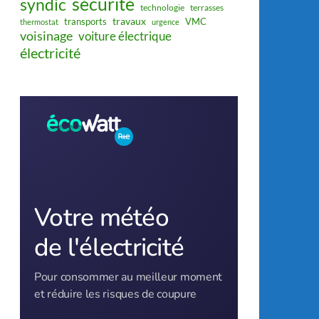
sécurité
syndic
technologie
terrasses
travaux
transports
VMC
thermostat
urgence
voisinage
voiture électrique
électricité