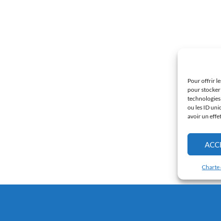
Pour offrir l
pour stocker 
technologies
ou les ID uni
avoir un effe
ACC
Charte 