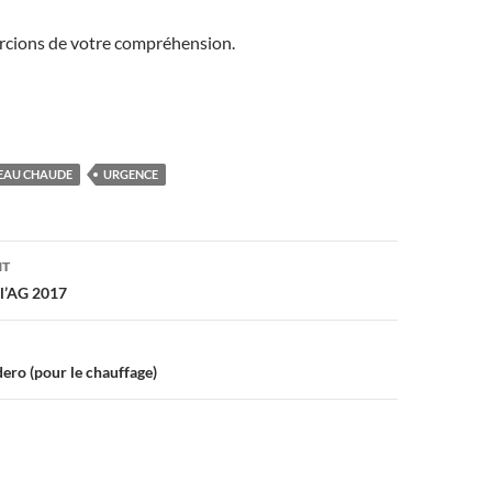
cions de votre compréhension.
EAU CHAUDE
URGENCE
on
NT
l’AG 2017
ro (pour le chauffage)