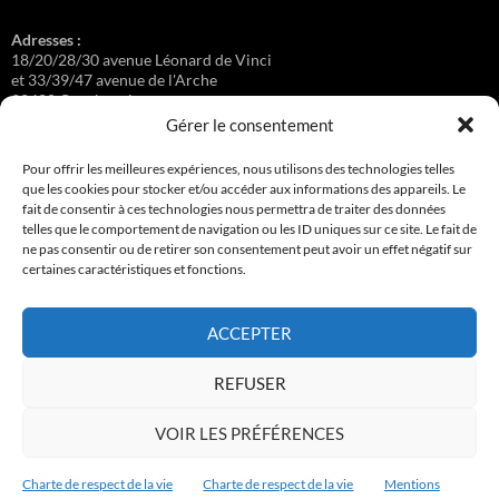
Adresses :
18/20/28/30 avenue Léonard de Vinci
et 33/39/47 avenue de l'Arche
92400 Courbevoie
Gérer le consentement
Pour offrir les meilleures expériences, nous utilisons des technologies telles
que les cookies pour stocker et/ou accéder aux informations des appareils. Le
Régisseuse :
fait de consentir à ces technologies nous permettra de traiter des données
Loge au 39 Avenue de l'Arche.
telles que le comportement de navigation ou les ID uniques sur ce site. Le fait de
ne pas consentir ou de retirer son consentement peut avoir un effet négatif sur
certaines caractéristiques et fonctions.
Connexion
ACCEPTER
Copyright © 2017-2026 résidence Apollonia 1
REFUSER
Tous droits réservés.
VOIR LES PRÉFÉRENCES
Charte de respect de la vie
Charte de respect de la vie
Mentions