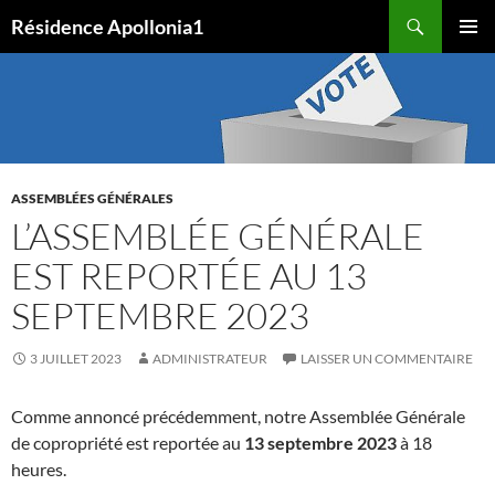
Aller
Recherche
Résidence Apollonia1
au
MENU
contenu
PRINCI
ASSEMBLÉES GÉNÉRALES
L’ASSEMBLÉE GÉNÉRALE
EST REPORTÉE AU 13
SEPTEMBRE 2023
3 JUILLET 2023
ADMINISTRATEUR
LAISSER UN COMMENTAIRE
Comme annoncé précédemment, notre Assemblée Générale
de copropriété est reportée au
13 septembre 2023
à 18
heures.