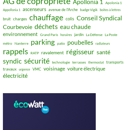
AG de copropriété
Apollonia 1
Apolonia 1
ascenseurs
avenue de l'Arche
badge Vigik
Appollonia 1
boites à lettres
chauffage
Conseil Syndical
colis
charges
bruit
déchets
eau chaude
Courbevoie
environnement
jardin
Grand Paris
La Défense
La Poste
horaires
parking
poubelles
métro
Nanterre
patio
radiateurs
rappels
régisseur
santé
ravalement
RATP
sécurité
syndic
transports
technologie
terrasses
thermostat
voisinage
voiture électrique
travaux
VMC
urgence
électricité