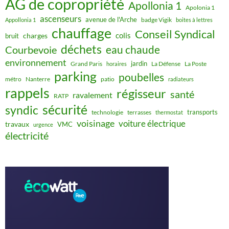
AG de copropriété
Apollonia 1
Apolonia 1
ascenseurs
avenue de l'Arche
badge Vigik
Appollonia 1
boites à lettres
chauffage
Conseil Syndical
colis
charges
bruit
déchets
eau chaude
Courbevoie
environnement
jardin
Grand Paris
La Défense
La Poste
horaires
parking
poubelles
métro
Nanterre
patio
radiateurs
rappels
régisseur
santé
ravalement
RATP
sécurité
syndic
transports
technologie
terrasses
thermostat
voisinage
voiture électrique
travaux
VMC
urgence
électricité