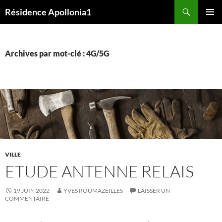
Aller
Recherche
Résidence Apollonia1
au
MENU
contenu
PRINCI
Archives par mot-clé : 4G/5G
VILLE
ETUDE ANTENNE RELAIS
19 JUIN 2022
YVES ROUMAZEILLES
LAISSER UN
COMMENTAIRE