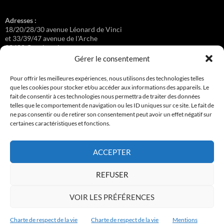
Adresses :
18/20/28/30 avenue Léonard de Vinci
et 33/39/47 avenue de l'Arche
92400 Courbevoie
Gérer le consentement
Pour offrir les meilleures expériences, nous utilisons des technologies telles
que les cookies pour stocker et/ou accéder aux informations des appareils. Le
Régisseuse :
fait de consentir à ces technologies nous permettra de traiter des données
Loge au 39 Avenue de l'Arche.
telles que le comportement de navigation ou les ID uniques sur ce site. Le fait de
ne pas consentir ou de retirer son consentement peut avoir un effet négatif sur
certaines caractéristiques et fonctions.
Connexion
ACCEPTER
Copyright © 2017-2026 résidence Apollonia 1
REFUSER
Tous droits réservés.
VOIR LES PRÉFÉRENCES
Charte de respect de la vie
Charte de respect de la vie
Mentions