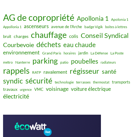
AG de copropriété
Apollonia 1
Apolonia 1
ascenseurs
avenue de l'Arche
badge Vigik
Appollonia 1
boites à lettres
chauffage
Conseil Syndical
colis
charges
bruit
déchets
eau chaude
Courbevoie
environnement
jardin
Grand Paris
La Défense
La Poste
horaires
parking
poubelles
métro
Nanterre
patio
radiateurs
rappels
régisseur
santé
ravalement
RATP
sécurité
syndic
transports
technologie
terrasses
thermostat
voisinage
voiture électrique
travaux
VMC
urgence
électricité