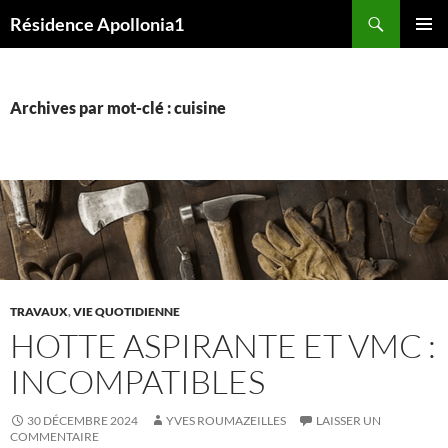
Aller
Recherche
Résidence Apollonia1
au
MENU
contenu
PRINCI
Archives par mot-clé : cuisine
TRAVAUX
,
VIE QUOTIDIENNE
HOTTE ASPIRANTE ET VMC :
INCOMPATIBLES
30 DÉCEMBRE 2024
YVES ROUMAZEILLES
LAISSER UN
COMMENTAIRE