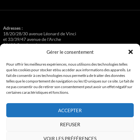
Adresses :
18/20/28/30 avenue Léonard de Vinci
et 33/39/47 avenue de l'Arche
92400 Courbevoie
Gérer le consentement
Pour offrir les meilleures expériences, nous utilisons des technologies telles
que les cookies pour stocker et/ou accéder aux informations des appareils. Le
Régisseuse :
fait de consentir à ces technologies nous permettra de traiter des données
Loge au 39 Avenue de l'Arche.
telles que le comportement de navigation ou les ID uniques sur ce site. Le fait de
ne pas consentir ou de retirer son consentement peut avoir un effet négatif sur
certaines caractéristiques et fonctions.
Connexion
ACCEPTER
Copyright © 2017-2026 résidence Apollonia 1
REFUSER
Tous droits réservés.
VOIR LES PRÉFÉRENCES