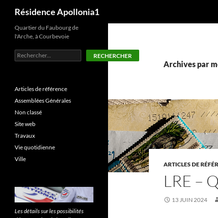
Recherche
Résidence Apollonia1
Aller
Quartier du Faubourg de
l'Arche, à Courbevoie
au
contenu
Rechercher
RECHERCHER
Archives par mo
Articles de référence
Assemblées Générales
Non classé
Site web
Travaux
Vie quotidienne
Ville
ARTICLES DE RÉFÉ
LRE – 
13 JUIN 2024
Les détails sur les possibilités