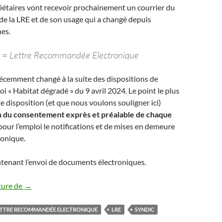
iétaires vont recevoir prochainement un courrier du
de la LRE et de son usage qui a changé depuis
es.
 = Lettre Recommandée Electronique
 récemment changé à la suite des dispositions de
a loi « Habitat dégradé » du 9 avril 2024. Le point le plus
e disposition (et que nous voulons souligner ici)
in du consentement exprès et préalable de chaque
our l’emploi le notifications et de mises en demeure
ronique.
ntenant l’envoi de documents électroniques.
LRE – Quésaco ?
ture de
→
ETTRE RECOMMANDÉE ELECTRONIQUE
LRE
SYNDIC