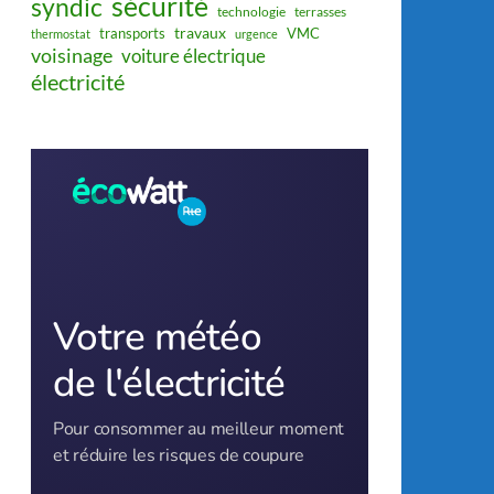
sécurité
syndic
technologie
terrasses
travaux
transports
VMC
thermostat
urgence
voisinage
voiture électrique
électricité