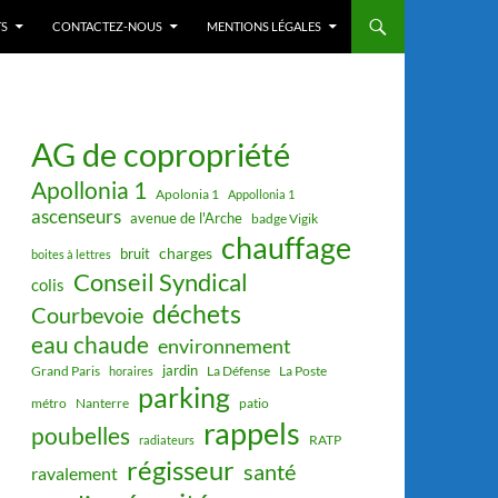
S
CONTACTEZ-NOUS
MENTIONS LÉGALES
AG de copropriété
Apollonia 1
Apolonia 1
Appollonia 1
ascenseurs
avenue de l'Arche
badge Vigik
chauffage
charges
bruit
boites à lettres
Conseil Syndical
colis
déchets
Courbevoie
eau chaude
environnement
jardin
Grand Paris
La Défense
La Poste
horaires
parking
métro
Nanterre
patio
rappels
poubelles
RATP
radiateurs
régisseur
santé
ravalement