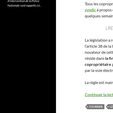
d'intervention de la Police
Tous les copropr
Nationale sont rappelés ici.
.
syndic
à propos 
quelques semain
LRE
La législation a
l’article 38 de l
novateur de cett
réside dans
la f
copropriétaire
p
par la voie élect
La règle est mai
Continuer la lec
COURRIER
L