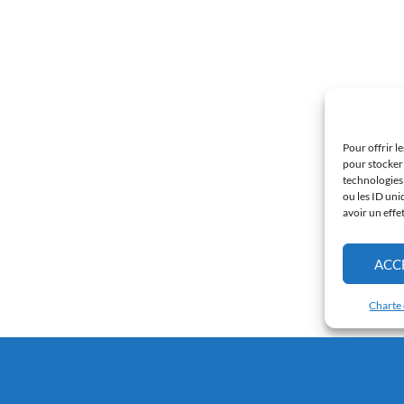
Pour offrir l
pour stocker 
technologies
ou les ID uni
avoir un effe
ACC
Charte 