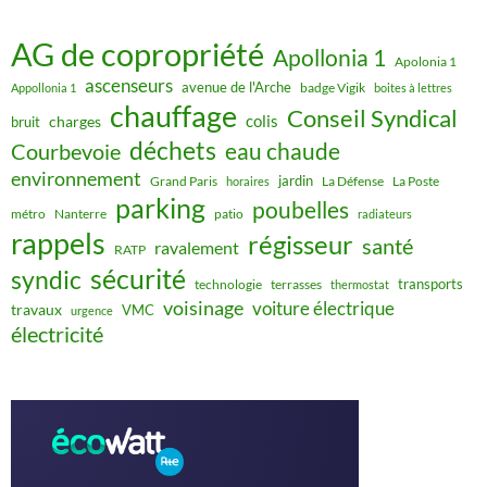
AG de copropriété
Apollonia 1
Apolonia 1
ascenseurs
avenue de l'Arche
badge Vigik
Appollonia 1
boites à lettres
chauffage
Conseil Syndical
colis
charges
bruit
déchets
eau chaude
Courbevoie
environnement
jardin
Grand Paris
La Défense
La Poste
horaires
parking
poubelles
métro
Nanterre
patio
radiateurs
rappels
régisseur
santé
ravalement
RATP
sécurité
syndic
transports
technologie
terrasses
thermostat
voisinage
voiture électrique
travaux
VMC
urgence
électricité