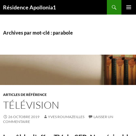
Aller
Recherche
Résidence Apollonia1
au
MENU
contenu
PRINCI
Archives par mot-clé : parabole
ARTICLES DE RÉFÉRENCE
TÉLÉVISION
26 OCTOBRE 2019
YVES ROUMAZEILLES
LAISSER UN
COMMENTAIRE