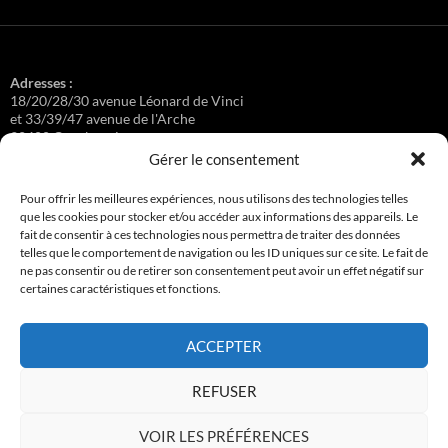
Adresses :
18/20/28/30 avenue Léonard de Vinci
et 33/39/47 avenue de l'Arche
92400 Courbevoie
Gérer le consentement
Pour offrir les meilleures expériences, nous utilisons des technologies telles
que les cookies pour stocker et/ou accéder aux informations des appareils. Le
Régisseuse :
fait de consentir à ces technologies nous permettra de traiter des données
Loge au 39 Avenue de l'Arche.
telles que le comportement de navigation ou les ID uniques sur ce site. Le fait de
ne pas consentir ou de retirer son consentement peut avoir un effet négatif sur
certaines caractéristiques et fonctions.
Connexion
ACCEPTER
Copyright © 2017-2026 résidence Apollonia 1
REFUSER
Tous droits réservés.
VOIR LES PRÉFÉRENCES