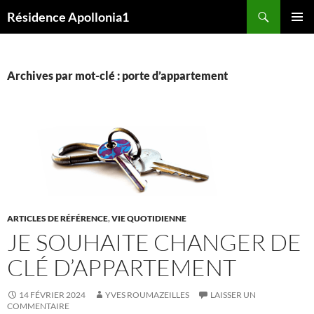
Aller
Recherche
Résidence Apollonia1
au
MENU
contenu
PRINCI
Archives par mot-clé : porte d’appartement
ARTICLES DE RÉFÉRENCE
,
VIE QUOTIDIENNE
JE SOUHAITE CHANGER DE
CLÉ D’APPARTEMENT
14 FÉVRIER 2024
YVES ROUMAZEILLES
LAISSER UN
COMMENTAIRE