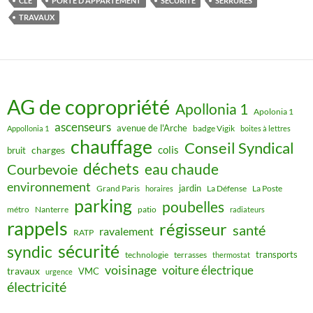
CLÉ
PORTE D'APPARTEMENT
SÉCURITÉ
SERRURES
TRAVAUX
AG de copropriété
Apollonia 1
Apolonia 1
ascenseurs
avenue de l'Arche
badge Vigik
Appollonia 1
boites à lettres
chauffage
Conseil Syndical
colis
charges
bruit
déchets
eau chaude
Courbevoie
environnement
jardin
Grand Paris
La Défense
La Poste
horaires
parking
poubelles
métro
Nanterre
patio
radiateurs
rappels
régisseur
santé
ravalement
RATP
sécurité
syndic
transports
technologie
terrasses
thermostat
voisinage
voiture électrique
travaux
VMC
urgence
électricité