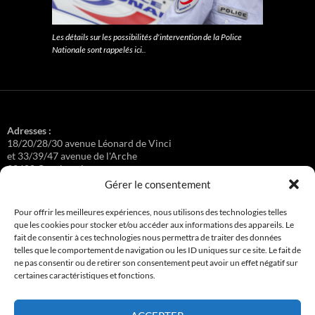
Les détails sur les possibilités d'intervention de la Police
Nationale sont rappelés ici.
.
Adresses :
18/20/28/30 avenue Léonard de Vinci
et 33/39/47 avenue de l'Arche
92400 Courbevoie
Gérer le consentement
Pour offrir les meilleures expériences, nous utilisons des technologies telles
que les cookies pour stocker et/ou accéder aux informations des appareils. Le
Régisseuse :
fait de consentir à ces technologies nous permettra de traiter des données
Loge au 39 Avenue de l'Arche.
telles que le comportement de navigation ou les ID uniques sur ce site. Le fait de
ne pas consentir ou de retirer son consentement peut avoir un effet négatif sur
certaines caractéristiques et fonctions.
Connexion