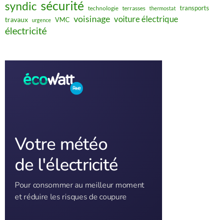
sécurité
syndic
transports
technologie
terrasses
thermostat
voisinage
voiture électrique
travaux
VMC
urgence
électricité