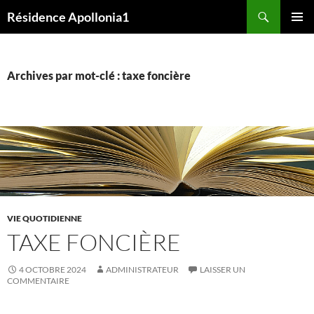
Aller
Recherche
Résidence Apollonia1
au
MENU
contenu
PRINCI
Archives par mot-clé : taxe foncière
VIE QUOTIDIENNE
TAXE FONCIÈRE
4 OCTOBRE 2024
ADMINISTRATEUR
LAISSER UN
COMMENTAIRE