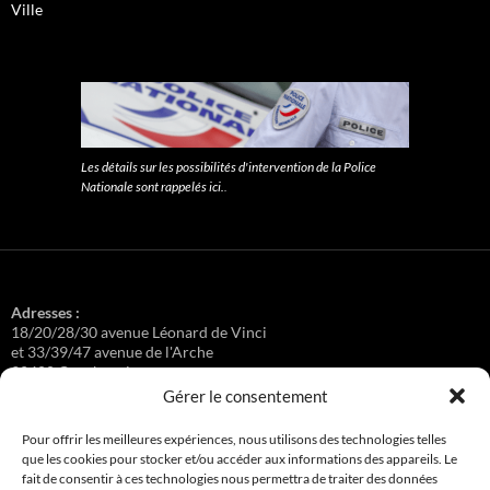
Ville
Les détails sur les possibilités d'intervention de la Police
Nationale sont rappelés ici.
.
Adresses :
18/20/28/30 avenue Léonard de Vinci
et 33/39/47 avenue de l'Arche
92400 Courbevoie
Gérer le consentement
Pour offrir les meilleures expériences, nous utilisons des technologies telles
que les cookies pour stocker et/ou accéder aux informations des appareils. Le
Régisseuse :
fait de consentir à ces technologies nous permettra de traiter des données
Loge au 39 Avenue de l'Arche.