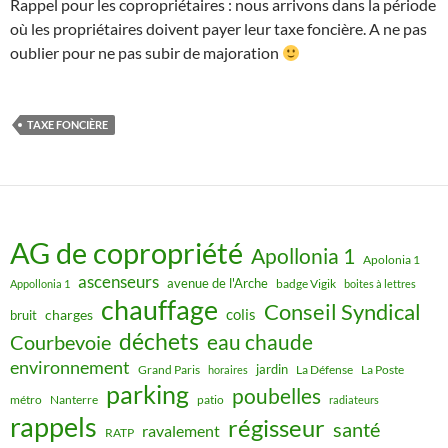
Rappel pour les copropriétaires : nous arrivons dans la période
où les propriétaires doivent payer leur taxe foncière. A ne pas
oublier pour ne pas subir de majoration
TAXE FONCIÈRE
AG de copropriété
Apollonia 1
Apolonia 1
ascenseurs
avenue de l'Arche
badge Vigik
Appollonia 1
boites à lettres
chauffage
Conseil Syndical
colis
charges
bruit
déchets
eau chaude
Courbevoie
environnement
jardin
Grand Paris
La Défense
La Poste
horaires
parking
poubelles
métro
Nanterre
patio
radiateurs
rappels
régisseur
santé
ravalement
RATP