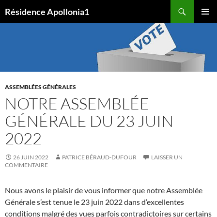
Aller
Recherche
Résidence Apollonia1
au
MENU
contenu
PRINCI
ASSEMBLÉES GÉNÉRALES
NOTRE ASSEMBLÉE
GÉNÉRALE DU 23 JUIN
2022
26 JUIN 2022
PATRICE BÉRAUD-DUFOUR
LAISSER UN
COMMENTAIRE
Nous avons le plaisir de vous informer que notre Assemblée
Générale s’est tenue le 23 juin 2022 dans d’excellentes
conditions malgré des vues parfois contradictoires sur certains