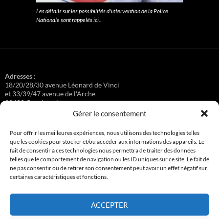
Les détails sur les possibilités d'intervention de la Police
Nationale sont rappelés ici.
.
Adresses :
18/20/28/30 avenue Léonard de Vinci
et 33/39/47 avenue de l'Arche
92400 Courbevoie
Gérer le consentement
Pour offrir les meilleures expériences, nous utilisons des technologies telles
que les cookies pour stocker et/ou accéder aux informations des appareils. Le
Régisseuse :
fait de consentir à ces technologies nous permettra de traiter des données
Loge au 39 Avenue de l'Arche.
telles que le comportement de navigation ou les ID uniques sur ce site. Le fait de
ne pas consentir ou de retirer son consentement peut avoir un effet négatif sur
certaines caractéristiques et fonctions.
Connexion
ACCEPTER