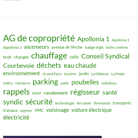
AG de copropriété
Apollonia 1
Apolonia 1
ascenseurs
avenue de l'Arche
badge Vigik
Appollonia 1
boites à lettres
chauffage
Conseil Syndical
colis
charges
bruit
déchets
eau chaude
Courbevoie
environnement
jardin
Grand Paris
La Défense
La Poste
horaires
parking
poubelles
métro
Nanterre
patio
radiateurs
rappels
régisseur
santé
ravalement
RATP
sécurité
syndic
transports
technologie
terrasses
thermostat
voisinage
voiture électrique
travaux
VMC
urgence
électricité