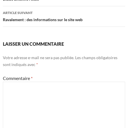
des
articles
ARTICLE SUIVANT
Ravalement : des informations sur le site web
LAISSER UN COMMENTAIRE
Votre adresse e-mail ne sera pas publiée.
Les champs obligatoires
sont indiqués avec
*
Commentaire
*