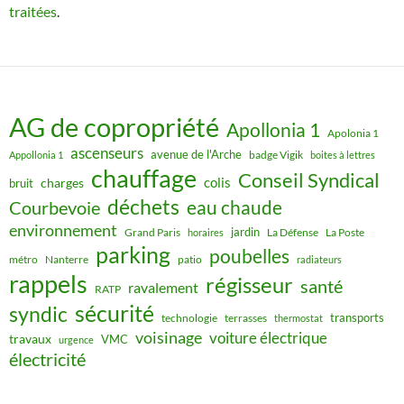
traitées
.
AG de copropriété
Apollonia 1
Apolonia 1
ascenseurs
avenue de l'Arche
badge Vigik
Appollonia 1
boites à lettres
chauffage
Conseil Syndical
colis
charges
bruit
déchets
eau chaude
Courbevoie
environnement
jardin
Grand Paris
La Défense
La Poste
horaires
parking
poubelles
métro
Nanterre
patio
radiateurs
rappels
régisseur
santé
ravalement
RATP
sécurité
syndic
transports
technologie
terrasses
thermostat
voisinage
voiture électrique
travaux
VMC
urgence
électricité