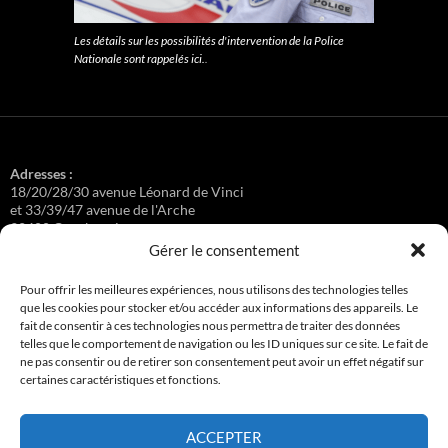
Les détails sur les possibilités d'intervention de la Police
Nationale sont rappelés ici.
.
Adresses :
18/20/28/30 avenue Léonard de Vinci
et 33/39/47 avenue de l'Arche
92400 Courbevoie
Gérer le consentement
Pour offrir les meilleures expériences, nous utilisons des technologies telles
que les cookies pour stocker et/ou accéder aux informations des appareils. Le
Régisseuse :
fait de consentir à ces technologies nous permettra de traiter des données
Loge au 39 Avenue de l'Arche.
telles que le comportement de navigation ou les ID uniques sur ce site. Le fait de
ne pas consentir ou de retirer son consentement peut avoir un effet négatif sur
certaines caractéristiques et fonctions.
Connexion
ACCEPTER