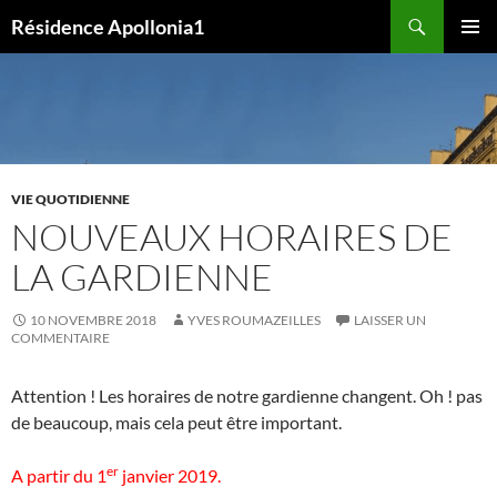
Aller
Recherche
Résidence Apollonia1
au
MENU
contenu
PRINCI
VIE QUOTIDIENNE
NOUVEAUX HORAIRES DE
LA GARDIENNE
10 NOVEMBRE 2018
YVES ROUMAZEILLES
LAISSER UN
COMMENTAIRE
Attention ! Les horaires de notre gardienne changent. Oh ! pas
de beaucoup, mais cela peut être important.
er
A partir du 1
janvier 2019.