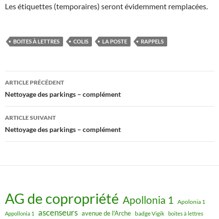
Les étiquettes (temporaires) seront évidemment remplacées.
BOITES À LETTRES
COLIS
LA POSTE
RAPPELS
Navigation
ARTICLE PRÉCÉDENT
des
Nettoyage des parkings – complément
articles
ARTICLE SUIVANT
Nettoyage des parkings – complément
AG de copropriété
Apollonia 1
Apolonia 1
ascenseurs
avenue de l'Arche
badge Vigik
Appollonia 1
boites à lettres