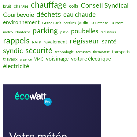
chauffage
Conseil Syndical
colis
charges
bruit
déchets
eau chaude
Courbevoie
environnement
jardin
Grand Paris
La Défense
La Poste
horaires
parking
poubelles
métro
Nanterre
patio
radiateurs
rappels
régisseur
santé
ravalement
RATP
sécurité
syndic
transports
technologie
terrasses
thermostat
voisinage
voiture électrique
travaux
VMC
urgence
électricité