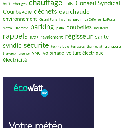
chauffage
Conseil Syndical
colis
charges
bruit
déchets
eau chaude
Courbevoie
environnement
jardin
Grand Paris
La Défense
La Poste
horaires
parking
poubelles
métro
Nanterre
patio
radiateurs
rappels
régisseur
santé
ravalement
RATP
sécurité
syndic
transports
technologie
terrasses
thermostat
voisinage
voiture électrique
travaux
VMC
urgence
électricité