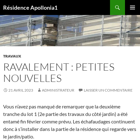
Aller
Recherche
Résidence Apollonia1
au
MENU
contenu
PRINCI
TRAVAUX
RAVALEMENT : PETITES
NOUVELLES
21 AVRIL 2023
ADMINISTRATEUR
LAISSER UN COMMENTAIRE
Vous n’avez pas manqué de remarquer que la deuxième
tranche du lot 1 (2e partie des travaux du côté jardin) a été
entamé fin février comme prévu. Les échafaudages continuent
donc à s’installer dans la partie de la résidence qui regarde vers
le jardin/patio.