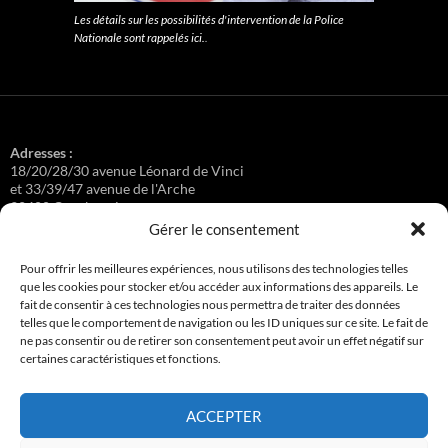
Les détails sur les possibilités d'intervention de la Police
Nationale sont rappelés ici.
.
Adresses :
18/20/28/30 avenue Léonard de Vinci
et 33/39/47 avenue de l'Arche
92400 Courbevoie
Gérer le consentement
Pour offrir les meilleures expériences, nous utilisons des technologies telles
que les cookies pour stocker et/ou accéder aux informations des appareils. Le
Régisseuse :
fait de consentir à ces technologies nous permettra de traiter des données
Loge au 39 Avenue de l'Arche.
telles que le comportement de navigation ou les ID uniques sur ce site. Le fait de
ne pas consentir ou de retirer son consentement peut avoir un effet négatif sur
certaines caractéristiques et fonctions.
Connexion
ACCEPTER