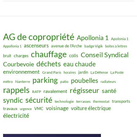
AG de copropriété
Apollonia 1
Apolonia 1
ascenseurs
avenue de l'Arche
badge Vigik
Appollonia 1
boites à lettres
chauffage
Conseil Syndical
colis
charges
bruit
déchets
eau chaude
Courbevoie
environnement
jardin
Grand Paris
La Défense
La Poste
horaires
parking
poubelles
métro
Nanterre
patio
radiateurs
rappels
régisseur
santé
ravalement
RATP
sécurité
syndic
transports
technologie
terrasses
thermostat
voisinage
voiture électrique
travaux
VMC
urgence
électricité