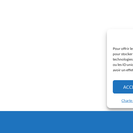
Pour offrir l
pour stocker 
technologies
ou les ID uni
avoir un effe
ACC
Charte 