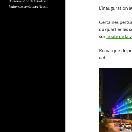
d'intervention de la Police
Nationale sont rappelés ici.
.
L’inauguration a
Certaines pertur
du quartier les 
sur
le site de la 
Remarque : le p
out
.