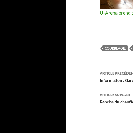
U-Arena prend d
COURBEVOIE
Navigati
ARTICLE PRÉCÉDE
des
Information : Gar
articles
ARTICLE SUIVANT
Reprise du chauff