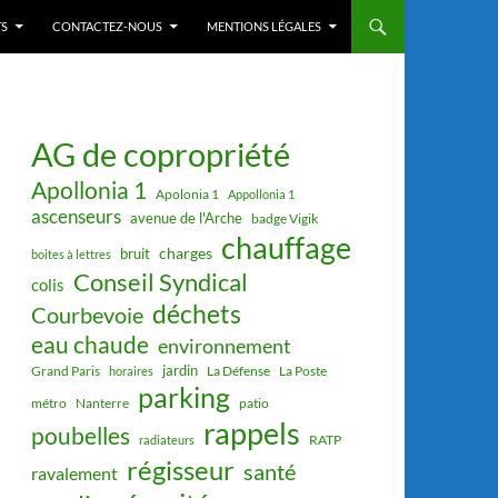
S
CONTACTEZ-NOUS
MENTIONS LÉGALES
AG de copropriété
Apollonia 1
Apolonia 1
Appollonia 1
ascenseurs
avenue de l'Arche
badge Vigik
chauffage
charges
bruit
boites à lettres
Conseil Syndical
colis
déchets
Courbevoie
eau chaude
environnement
jardin
Grand Paris
La Défense
La Poste
horaires
parking
métro
Nanterre
patio
rappels
poubelles
RATP
radiateurs
régisseur
santé
ravalement