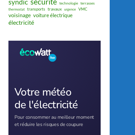
sécurité
syndic
technologie
terrasses
travaux
transports
VMC
thermostat
urgence
voisinage
voiture électrique
électricité