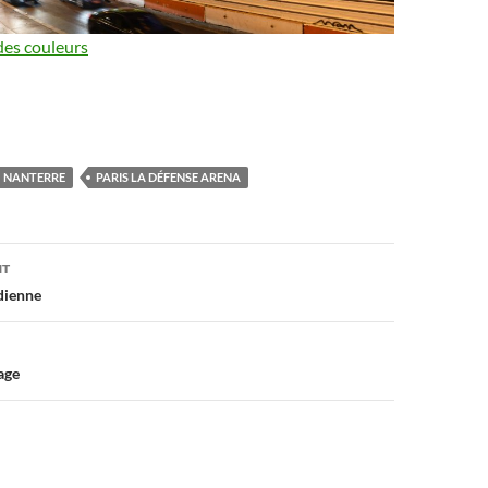
es couleurs
NANTERRE
PARIS LA DÉFENSE ARENA
on
NT
dienne
age