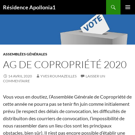
Aller
Recherche
Résidence Apollonia1
au
MENU
contenu
PRINCI
ASSEMBLÉES GÉNÉRALES
AG DE COPROPRIÉTÉ 2020
14 AVRIL 2020
YVES ROUMAZEILLES
LAISSER UN
COMMENTAIRE
Vous vous en doutiez, l’Assemblée Générale de Copropriété de
cette année ne pourra pas se tenir fin juin comme initialement
prévu (le respect des délais de convocation, les difficultés de
distribuiton des courriers de convocation, l’impossibilité de
nous rassembler dans un lieu clos sont les principaux
obstacles, bien sûr). Il n’est pas encore possible d’établir une