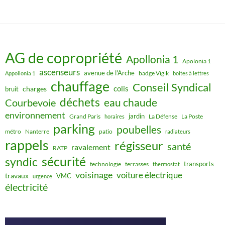
AG de copropriété
Apollonia 1
Apolonia 1
ascenseurs
avenue de l'Arche
badge Vigik
Appollonia 1
boites à lettres
chauffage
Conseil Syndical
colis
charges
bruit
déchets
eau chaude
Courbevoie
environnement
jardin
Grand Paris
La Défense
La Poste
horaires
parking
poubelles
métro
Nanterre
patio
radiateurs
rappels
régisseur
santé
ravalement
RATP
sécurité
syndic
transports
technologie
terrasses
thermostat
voisinage
voiture électrique
travaux
VMC
urgence
électricité