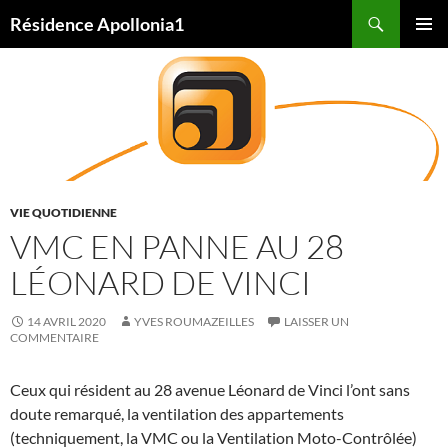
Aller
Recherche
Résidence Apollonia1
au
MENU
contenu
PRINCI
VIE QUOTIDIENNE
VMC EN PANNE AU 28
LÉONARD DE VINCI
14 AVRIL 2020
YVES ROUMAZEILLES
LAISSER UN
COMMENTAIRE
Ceux qui résident au 28 avenue Léonard de Vinci l’ont sans
doute remarqué, la ventilation des appartements
(techniquement, la VMC ou la Ventilation Moto-Contrôlée)