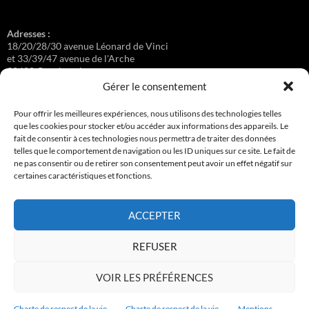
Adresses :
18/20/28/30 avenue Léonard de Vinci
et 33/39/47 avenue de l'Arche
92400 Courbevoie
Gérer le consentement
Pour offrir les meilleures expériences, nous utilisons des technologies telles
que les cookies pour stocker et/ou accéder aux informations des appareils. Le
Régisseuse :
fait de consentir à ces technologies nous permettra de traiter des données
Loge au 39 Avenue de l'Arche.
telles que le comportement de navigation ou les ID uniques sur ce site. Le fait de
ne pas consentir ou de retirer son consentement peut avoir un effet négatif sur
certaines caractéristiques et fonctions.
Connexion
ACCEPTER
Copyright © 2017-2026 résidence Apollonia 1
REFUSER
Tous droits réservés.
VOIR LES PRÉFÉRENCES
Charte de respect de la vie
Charte de respect de la vie
Mentions