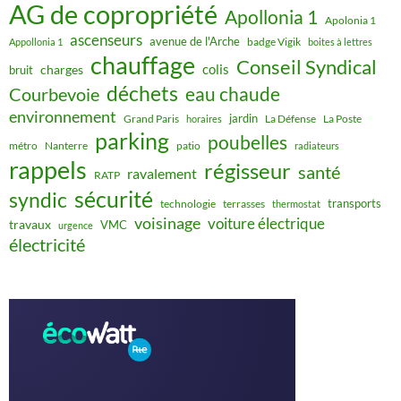
AG de copropriété
Apollonia 1
Apolonia 1
ascenseurs
avenue de l'Arche
badge Vigik
Appollonia 1
boites à lettres
chauffage
Conseil Syndical
colis
charges
bruit
déchets
eau chaude
Courbevoie
environnement
jardin
Grand Paris
La Défense
La Poste
horaires
parking
poubelles
métro
Nanterre
patio
radiateurs
rappels
régisseur
santé
ravalement
RATP
sécurité
syndic
transports
technologie
terrasses
thermostat
voisinage
voiture électrique
travaux
VMC
urgence
électricité