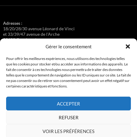
Adresses :
18/20/28/30 avenue Léonard de Vinci
et 33/39/47 avenue de l'Arche
92400 Courbevoie
Gérer le consentement
Pour offrir les meilleures expériences, nous utilisons des technologies telles
que les cookies pour stocker et/ou accéder aux informations des appareils. Le
Régisseuse :
fait de consentir à ces technologies nous permettra de traiter des données
Loge au 39 Avenue de l'Arche.
telles que le comportement de navigation ou les ID uniques sur ce site. Le fait de
ne pas consentir ou de retirer son consentement peut avoir un effet négatif sur
certaines caractéristiques et fonctions.
Connexion
ACCEPTER
Copyright © 2017-2026 résidence Apollonia 1
REFUSER
Tous droits réservés.
VOIR LES PRÉFÉRENCES