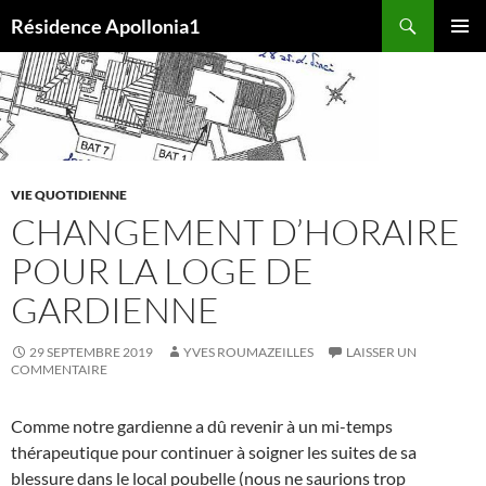
Aller
Recherche
Résidence Apollonia1
au
MENU
contenu
PRINCI
VIE QUOTIDIENNE
CHANGEMENT D’HORAIRE
POUR LA LOGE DE
GARDIENNE
29 SEPTEMBRE 2019
YVES ROUMAZEILLES
LAISSER UN
COMMENTAIRE
Comme notre gardienne a dû revenir à un mi-temps
thérapeutique pour continuer à soigner les suites de sa
blessure dans le local poubelle (nous ne saurions trop