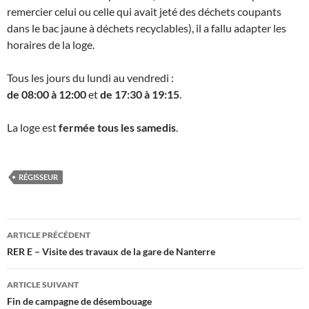
remercier celui ou celle qui avait jeté des déchets coupants
dans le bac jaune à déchets recyclables), il a fallu adapter les
horaires de la loge.
Tous les jours du lundi au vendredi :
de 08:00 à 12:00
et
de 17:30 à 19:15
.
La loge est
fermée tous les samedis
.
RÉGISSEUR
Navigation
ARTICLE PRÉCÉDENT
des
RER E – Visite des travaux de la gare de Nanterre
articles
ARTICLE SUIVANT
Fin de campagne de désembouage