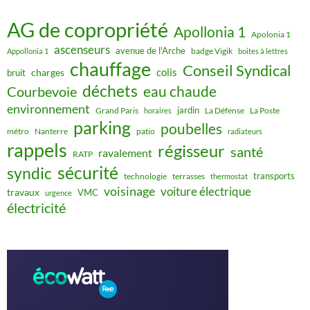
AG de copropriété
Apollonia 1
Apolonia 1
ascenseurs
avenue de l'Arche
badge Vigik
Appollonia 1
boites à lettres
chauffage
Conseil Syndical
colis
charges
bruit
déchets
eau chaude
Courbevoie
environnement
jardin
Grand Paris
La Défense
La Poste
horaires
parking
poubelles
métro
Nanterre
patio
radiateurs
rappels
régisseur
santé
ravalement
RATP
sécurité
syndic
transports
technologie
terrasses
thermostat
voisinage
voiture électrique
travaux
VMC
urgence
électricité