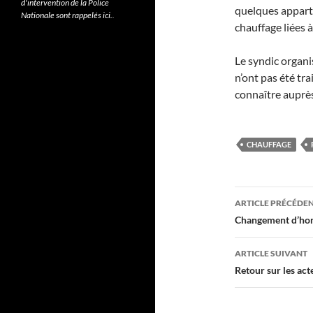
d'intervention de la Police
quelques apparte
Nationale sont rappelés ici.
.
chauffage liées
Le syndic organ
n’ont pas été tr
connaître auprè
CHAUFFAGE
Navigati
ARTICLE PRÉCÉDE
des
Changement d’hora
articles
ARTICLE SUIVANT
Retour sur les ac