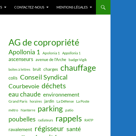
S
CONTACTEZ-NOUS
MENTIONS LÉGALES
AG de copropriété
Apollonia 1
Apolonia 1
Appollonia 1
ascenseurs
avenue de l'Arche
badge Vigik
chauffage
charges
bruit
boites à lettres
Conseil Syndical
colis
déchets
Courbevoie
eau chaude
environnement
jardin
Grand Paris
La Défense
La Poste
horaires
parking
métro
Nanterre
patio
rappels
poubelles
RATP
radiateurs
régisseur
santé
ravalement