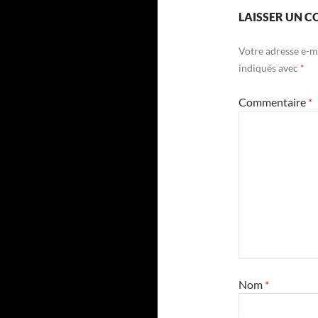
LAISSER UN 
Votre adresse e-ma
indiqués avec
*
Commentaire
*
Nom
*