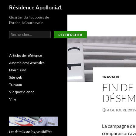
Recherche
Résidence Apollonia1
Aller
Quartier du Faubourg de
l'Arche, à Courbevoie
au
contenu
Rechercher
RECHERCHER
Articles de référence
Assemblées Générales
Non classé
TRAVAUX
Site web
FIN D
Travaux
Vie quotidienne
DÉSE
Ville
4 OCTOBRE 201
La campagne de l
Les détails sur les possibilités
comparaison ave