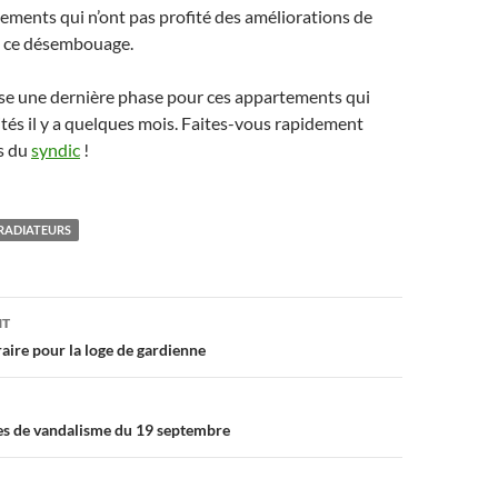
ments qui n’ont pas profité des améliorations de
 à ce désembouage.
ise une dernière phase pour ces appartements qui
aités il y a quelques mois. Faites-vous rapidement
s du
syndic
!
RADIATEURS
on
NT
ire pour la loge de gardienne
tes de vandalisme du 19 septembre