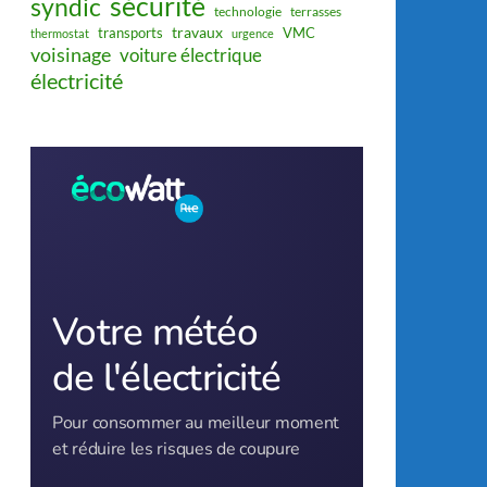
sécurité
syndic
technologie
terrasses
travaux
transports
VMC
thermostat
urgence
voisinage
voiture électrique
électricité