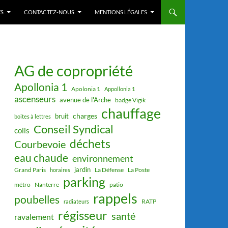
S
CONTACTEZ-NOUS
MENTIONS LÉGALES
AG de copropriété
Apollonia 1
Apolonia 1
Appollonia 1
ascenseurs
avenue de l'Arche
badge Vigik
chauffage
charges
bruit
boites à lettres
Conseil Syndical
colis
déchets
Courbevoie
eau chaude
environnement
jardin
Grand Paris
La Défense
La Poste
horaires
parking
métro
Nanterre
patio
rappels
poubelles
RATP
radiateurs
régisseur
santé
ravalement