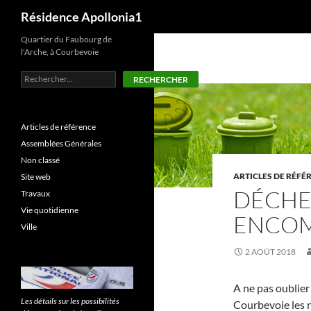
Recherche
Résidence Apollonia1
Aller
Quartier du Faubourg de
l'Arche, à Courbevoie
au
contenu
Rechercher
RECHERCHER
Articles de référence
Assemblées Générales
Non classé
ARTICLES DE RÉFÉ
Site web
DÉCHET
Travaux
Vie quotidienne
ENCO
Ville
2 AOÛT 2018
A ne pas oublier 
Les détails sur les possibilités
Courbevoie les r