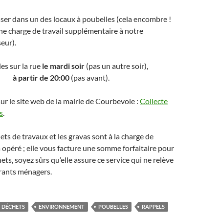
aisser dans un des locaux à poubelles (cela encombre !
ne charge de travail supplémentaire à notre
eur).
les sur la rue
le mardi soir
(pas un autre soir),
à partir de 20:00
(pas avant).
sur le site web de la mairie de Courbevoie :
Collecte
s
.
ets de travaux et les gravas sont à la charge de
 a opéré ; elle vous facture une somme forfaitaire pour
ts, soyez sûrs qu’elle assure ce service qui ne relève
rants ménagers.
DÉCHETS
ENVIRONNEMENT
POUBELLES
RAPPELS