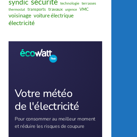
sécurité
syndic
technologie
terrasses
travaux
transports
VMC
thermostat
urgence
voisinage
voiture électrique
électricité