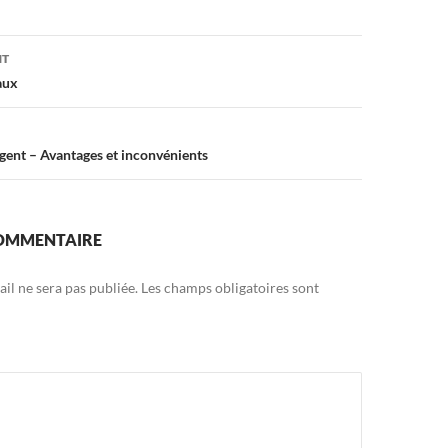
on
NT
aux
igent – Avantages et inconvénients
COMMENTAIRE
il ne sera pas publiée.
Les champs obligatoires sont