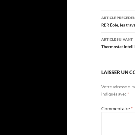
Navigati
ARTICLE PRÉCÉDE
des
RER Éole, les trav
articles
ARTICLE SUIVANT
Thermostat intell
LAISSER UN 
Votre adresse e-ma
indiqués avec
*
Commentaire
*