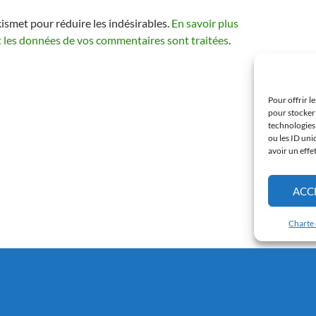
kismet pour réduire les indésirables.
En savoir plus
t les données de vos commentaires sont traitées
.
Pour offrir l
pour stocker 
technologies
ou les ID uni
avoir un effe
ACC
Charte 