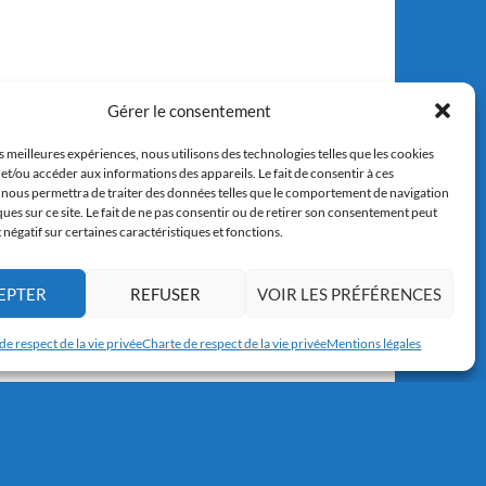
Gérer le consentement
es meilleures expériences, nous utilisons des technologies telles que les cookies
et/ou accéder aux informations des appareils. Le fait de consentir à ces
 nous permettra de traiter des données telles que le comportement de navigation
ques sur ce site. Le fait de ne pas consentir ou de retirer son consentement peut
t négatif sur certaines caractéristiques et fonctions.
EPTER
REFUSER
VOIR LES PRÉFÉRENCES
de respect de la vie privée
Charte de respect de la vie privée
Mentions légales