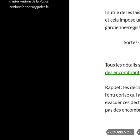
d'intervention de la Police
Nationale sont rappelés ici.
.
Inutile de les l
et cela impose u
gardienne/régiss
Sortez-
Tous les détails 
des encombrant
Rappel : les déch
l’entreprise qui
évacuer ces déche
pas des encomb
COURBEVOIE