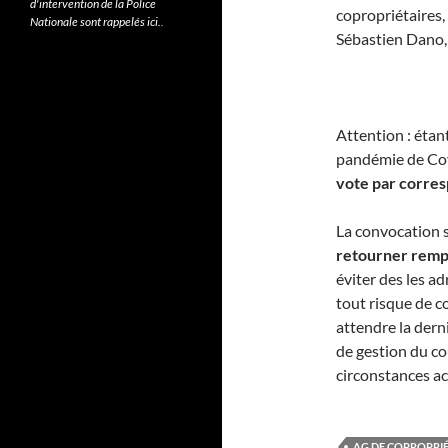
d'intervention de la Police
copropriétaires,
Nationale sont rappelés ici.
.
Sébastien Dano, n
Attention : étant
pandémie de Cov
vote par corre
La convocation s
retourner rempl
éviter des les a
tout risque de c
attendre la dern
de gestion du co
circonstances ac
AG DE COPROPRI