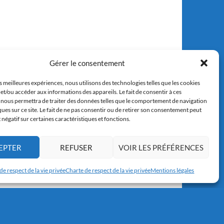
Gérer le consentement
es meilleures expériences, nous utilisons des technologies telles que les cookies
et/ou accéder aux informations des appareils. Le fait de consentir à ces
 nous permettra de traiter des données telles que le comportement de navigation
ques sur ce site. Le fait de ne pas consentir ou de retirer son consentement peut
t négatif sur certaines caractéristiques et fonctions.
EPTER
REFUSER
VOIR LES PRÉFÉRENCES
de respect de la vie privée
Charte de respect de la vie privée
Mentions légales