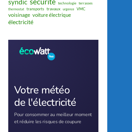
sécurité
syndic
technologie
terrasses
travaux
transports
VMC
thermostat
urgence
voisinage
voiture électrique
électricité