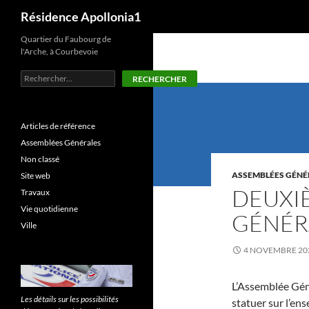
Recherche
Résidence Apollonia1
Aller
Quartier du Faubourg de
l'Arche, à Courbevoie
au
contenu
Rechercher
RECHERCHER
Articles de référence
Assemblées Générales
Non classé
ASSEMBLÉES GÉNÉ
Site web
DEUXI
Travaux
Vie quotidienne
GÉNÉR
Ville
4 NOVEMBRE 20
L’Assemblée Gén
Les détails sur les possibilités
statuer sur l’en