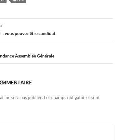
on
NT
l : vous pouvez être candidat
ondance Assemblée Générale
COMMENTAIRE
il ne sera pas publiée.
Les champs obligatoires sont