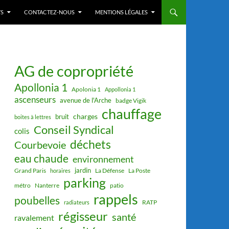
S
CONTACTEZ-NOUS
MENTIONS LÉGALES
AG de copropriété
Apollonia 1
Apolonia 1
Appollonia 1
ascenseurs
avenue de l'Arche
badge Vigik
chauffage
charges
bruit
boites à lettres
Conseil Syndical
colis
déchets
Courbevoie
eau chaude
environnement
jardin
Grand Paris
La Défense
La Poste
horaires
parking
métro
Nanterre
patio
rappels
poubelles
RATP
radiateurs
régisseur
santé
ravalement