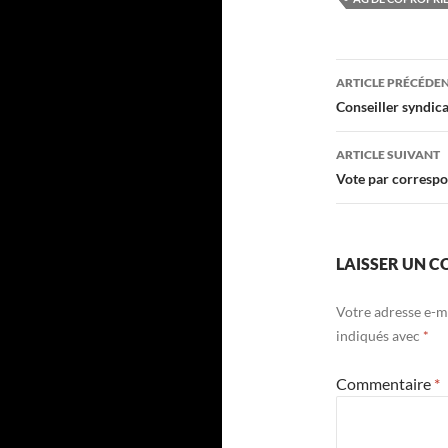
Navigati
ARTICLE PRÉCÉDE
des
Conseiller syndica
articles
ARTICLE SUIVANT
Vote par corresp
LAISSER UN 
Votre adresse e-ma
indiqués avec
*
Commentaire
*