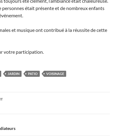
pas toujours été clément, l’ambiance était chaleureuse.
e personnes était présente et de nombreux enfants
l’événement.
onales et musique ont contribué à la réussite de cette
r votre participation.
JARDIN
PATIO
VOISINAGE
on
NT
diateurs