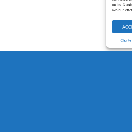
ou les ID uni
avoir un effe
ACC
Charte 
Connexion
e l'Arche.