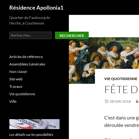
Recherche
Résidence Apollonia1
Aller
Quartier du Faubourg de
l'Arche, à Courbevoie
au
contenu
Rechercher
RECHERCHER
Articles de référence
Assemblées Générales
Non classé
VIE QUOTIDIENNE
Site web
FÊTE D
Travaux
Vie quotidienne
Ville
28 MAI 2018
C’est dans une g
déroulée vendred
Les détails sur les possibilités