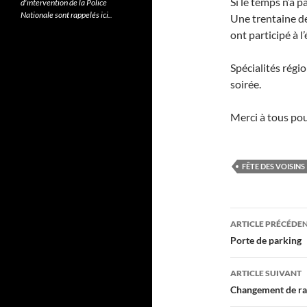
Si le temps n’a 
d'intervention de la Police
Nationale sont rappelés ici.
.
Une trentaine d
ont participé à 
Spécialités régi
soirée.
Merci à tous pou
FÊTE DES VOISINS
Navigati
ARTICLE PRÉCÉDE
des
Porte de parking
articles
ARTICLE SUIVANT
Changement de ra