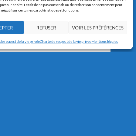
ques sur ce site. Le fait de ne pas consentir ou de retirer son consentement peut
t négatif sur certaines caractéristiques et fonctions.
EPTER
REFUSER
VOIR LES PRÉFÉRENCES
de respect de la vie privée
Charte de respect de la vie privée
Mentions légales
Copyright © 2017-2026 résidence Apollonia 1
Tous droits réservés.