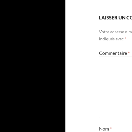
LAISSER UN 
Votre adresse e-ma
indiqués avec
*
Commentaire
*
Nom
*