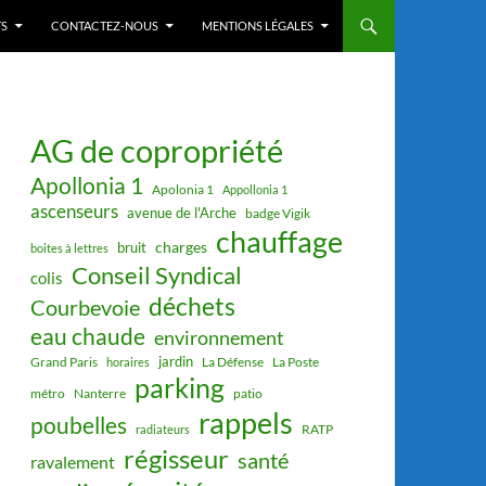
S
CONTACTEZ-NOUS
MENTIONS LÉGALES
AG de copropriété
Apollonia 1
Apolonia 1
Appollonia 1
ascenseurs
avenue de l'Arche
badge Vigik
chauffage
charges
bruit
boites à lettres
Conseil Syndical
colis
déchets
Courbevoie
eau chaude
environnement
jardin
Grand Paris
La Défense
La Poste
horaires
parking
métro
Nanterre
patio
rappels
poubelles
RATP
radiateurs
régisseur
santé
ravalement