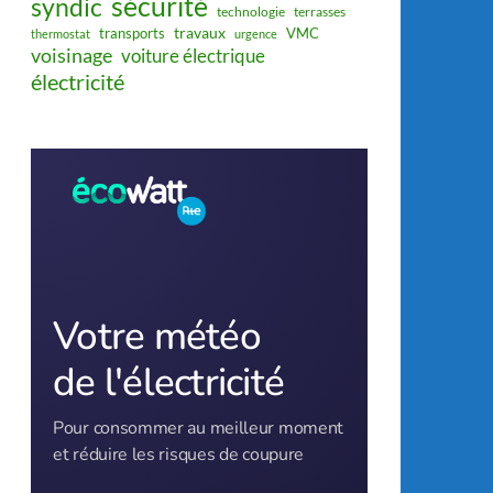
sécurité
syndic
technologie
terrasses
travaux
transports
VMC
thermostat
urgence
voisinage
voiture électrique
électricité