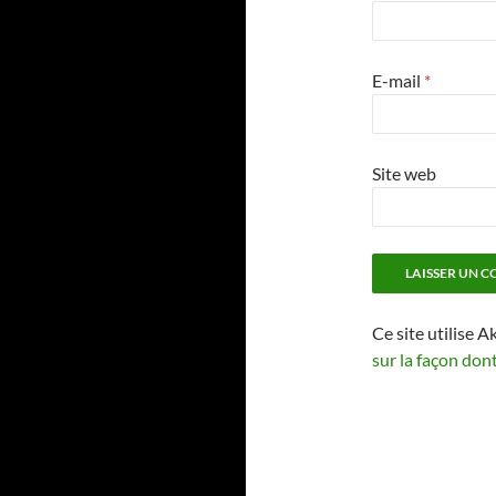
E-mail
*
Site web
Ce site utilise A
sur la façon don