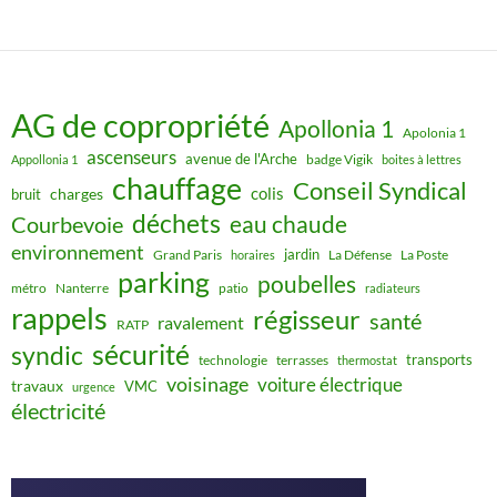
AG de copropriété
Apollonia 1
Apolonia 1
ascenseurs
avenue de l'Arche
badge Vigik
Appollonia 1
boites à lettres
chauffage
Conseil Syndical
colis
charges
bruit
déchets
eau chaude
Courbevoie
environnement
jardin
Grand Paris
La Défense
La Poste
horaires
parking
poubelles
métro
Nanterre
patio
radiateurs
rappels
régisseur
santé
ravalement
RATP
sécurité
syndic
transports
technologie
terrasses
thermostat
voisinage
voiture électrique
travaux
VMC
urgence
électricité