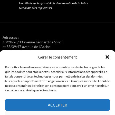
Les détails sur les possibilités d'intervention de la Police
Nationale sont rappelés ici.
.
Adresses :
18/20/28/30 avenue Léonard de Vinci
et 33/39/47 avenue de l'Arche
92400 Courbevoie
Gérer le consentement
Pour offrir les meilleures expériences, nous utilisons des technologies telles
que les cookies pour stocker et/ou accéder aux informations des appareils. Le
Régisseuse :
fait de consentir à ces technologies nous permettra de traiter des données
Loge au 39 Avenue de l'Arche.
telles que le comportement de navigation ou les ID uniques sur ce site. Le fait de
ne pas consentir ou de retirer son consentement peut avoir un effet négatif sur
certaines caractéristiques et fonctions.
Connexion
ACCEPTER