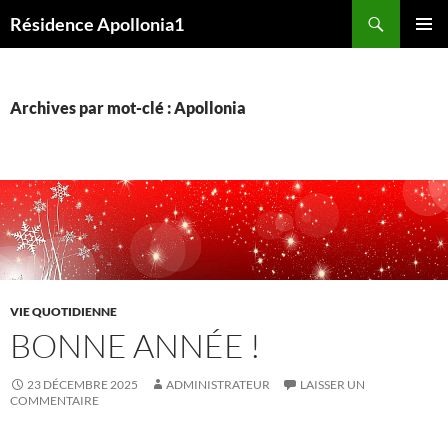
Aller
Recherche
Résidence Apollonia1
au
MENU
contenu
PRINCI
Archives par mot-clé : Apollonia
VIE QUOTIDIENNE
BONNE ANNÉE !
23 DÉCEMBRE 2025
ADMINISTRATEUR
LAISSER UN
COMMENTAIRE