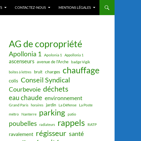
S
CONTACTEZ-NOUS
MENTIONS LÉGALES
AG de copropriété
Apollonia 1
Apolonia 1
Appollonia 1
ascenseurs
avenue de l'Arche
badge Vigik
chauffage
charges
bruit
boites à lettres
Conseil Syndical
colis
déchets
Courbevoie
eau chaude
environnement
jardin
Grand Paris
La Défense
La Poste
horaires
parking
métro
Nanterre
patio
rappels
poubelles
RATP
radiateurs
régisseur
santé
ravalement