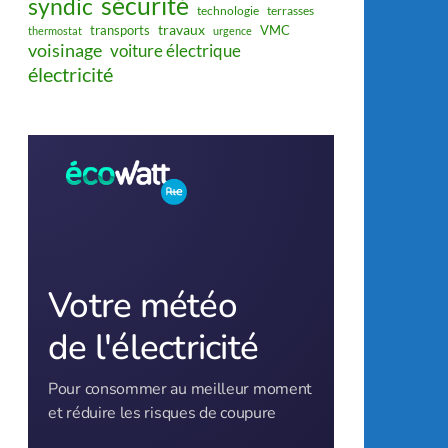
sécurité
syndic
technologie
terrasses
travaux
transports
VMC
thermostat
urgence
voisinage
voiture électrique
électricité