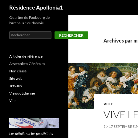
Recherche
Résidence Apollonia1
Aller
Quartier du Faubourg de
l'Arche, à Courbevoie
au
contenu
Rechercher
RECHERCHER
Archives par mo
Articles de référence
Assemblées Générales
Non classé
Site web
Travaux
Vie quotidienne
Ville
VILLE
VIVE L
17 SEPTEMBRE 2
Les détails sur les possibilités