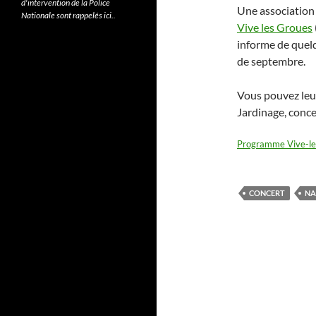
d'intervention de la Police
Une association 
Nationale sont rappelés ici.
.
Vive les Groues
informe de quelq
de septembre.
Vous pouvez leur 
Jardinage, concer
Programme Vive-l
CONCERT
NA