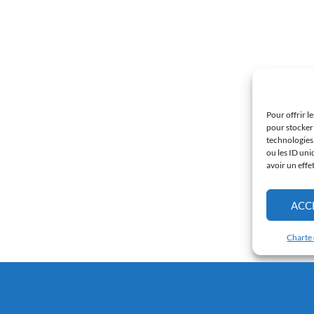
Pour offrir l
pour stocker 
technologies
ou les ID uni
avoir un effe
ACC
Charte 