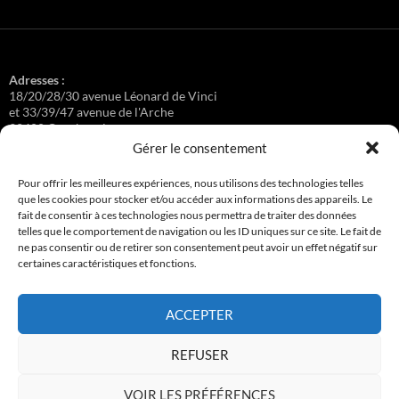
Adresses :
18/20/28/30 avenue Léonard de Vinci
et 33/39/47 avenue de l'Arche
92400 Courbevoie
Gérer le consentement
Pour offrir les meilleures expériences, nous utilisons des technologies telles
que les cookies pour stocker et/ou accéder aux informations des appareils. Le
Régisseuse :
fait de consentir à ces technologies nous permettra de traiter des données
Loge au 39 Avenue de l'Arche.
telles que le comportement de navigation ou les ID uniques sur ce site. Le fait de
ne pas consentir ou de retirer son consentement peut avoir un effet négatif sur
certaines caractéristiques et fonctions.
Connexion
ACCEPTER
Copyright © 2017-2026 résidence Apollonia 1
REFUSER
Tous droits réservés.
VOIR LES PRÉFÉRENCES