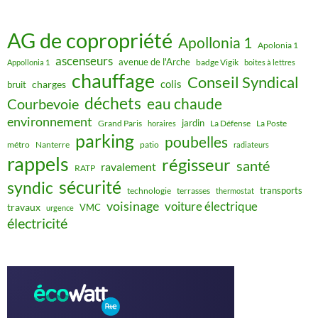
AG de copropriété
Apollonia 1
Apolonia 1
ascenseurs
avenue de l'Arche
badge Vigik
Appollonia 1
boites à lettres
chauffage
Conseil Syndical
colis
charges
bruit
déchets
eau chaude
Courbevoie
environnement
jardin
Grand Paris
La Défense
La Poste
horaires
parking
poubelles
métro
Nanterre
patio
radiateurs
rappels
régisseur
santé
ravalement
RATP
sécurité
syndic
transports
technologie
terrasses
thermostat
voisinage
voiture électrique
travaux
VMC
urgence
électricité