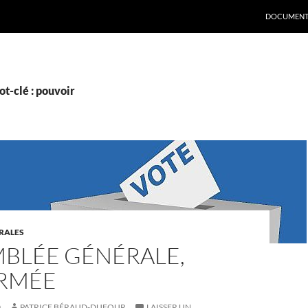
DOCUMENT
t-clé : pouvoir
RALES
MBLÉE GÉNÉRALE,
RMÉE
0
PATRICE BÉRAUD-DUFOUR
LAISSER UN