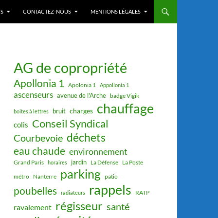
S
CONTACTEZ-NOUS
MENTIONS LÉGALES
AG de copropriété
Apollonia 1
Apolonia 1
Appollonia 1
ascenseurs
avenue de l'Arche
badge Vigik
chauffage
charges
bruit
boites à lettres
Conseil Syndical
colis
déchets
Courbevoie
eau chaude
environnement
jardin
Grand Paris
La Défense
La Poste
horaires
parking
métro
Nanterre
patio
rappels
poubelles
RATP
radiateurs
régisseur
santé
ravalement