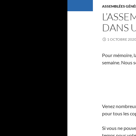
ASSEMBLÉES GÉNÉ
L’ASSE
DANS 
1 OCTOBRE 202
Pour mémoire, l
semaine. Nous 
Venez nombreux.
pour tous les co
Si vous ne pouvez
temps pour vote