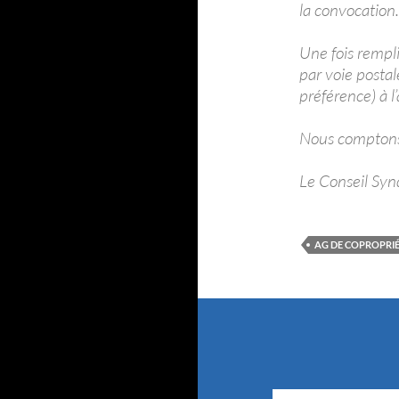
la convocation.
Une fois rempli
par voie postal
préférence) à l
Nous comptons 
Le Conseil Syn
AG DE COPROPRI