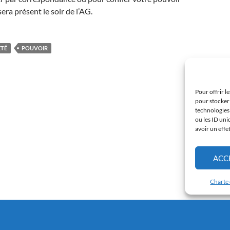
era présent le soir de l’AG.
ÉTÉ
POUVOIR
Pour offrir l
pour stocker 
technologies
ou les ID uni
avoir un effe
ACC
Charte 