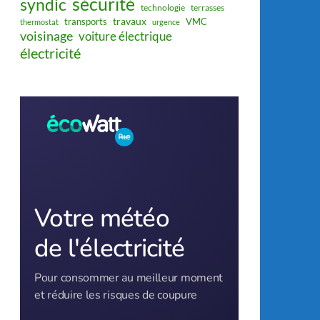
sécurité
syndic
technologie
terrasses
travaux
transports
VMC
thermostat
urgence
voisinage
voiture électrique
électricité