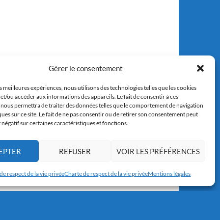
Gérer le consentement
es meilleures expériences, nous utilisons des technologies telles que les cookies
et/ou accéder aux informations des appareils. Le fait de consentir à ces
 nous permettra de traiter des données telles que le comportement de navigation
ques sur ce site. Le fait de ne pas consentir ou de retirer son consentement peut
t négatif sur certaines caractéristiques et fonctions.
EPTER
REFUSER
VOIR LES PRÉFÉRENCES
de respect de la vie privée
Charte de respect de la vie privée
Mentions légales