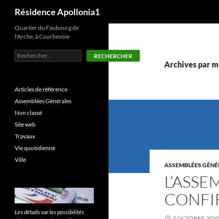
Recherche
Résidence Apollonia1
Aller
Quartier du Faubourg de
l'Arche, à Courbevoie
au
contenu
Rechercher
RECHERCHER
Archives par mo
Articles de référence
Assemblées Générales
Non classé
Site web
Travaux
Vie quotidienne
Ville
ASSEMBLÉES GÉNÉ
L’ASSE
CONFI
Les détails sur les possibilités
2 OCTOBRE 202