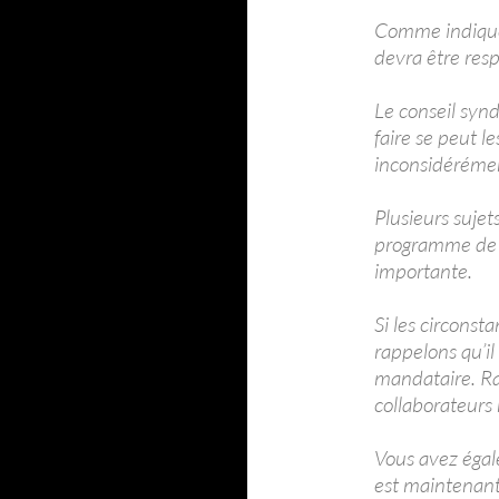
Comme indiquée
devra être resp
Le conseil synd
faire se peut l
inconsidérémen
Plusieurs sujet
programme de c
importante.
Si les circonst
rappelons qu’il
mandataire. Ra
collaborateurs
Vous avez égal
est maintenant 