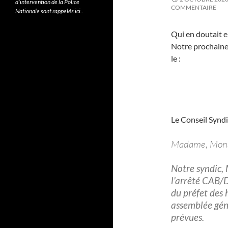
d'intervention de la Police
COMMENTAIRE
Nationale sont rappelés ici.
.
Qui en doutait 
Notre prochaine
le :
Le Conseil Syndi
Madame, Mons
Notre syndic,
l’arrêté CAB
du préfet des 
assemblée géné
prévues.