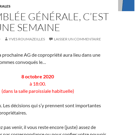
RALES
MBLÉE GÉNÉRALE, C’EST
UNE SEMAINE
0
YVES ROUMAZEILLES
LAISSER UN COMMENTAIRE
a prochaine AG de copropriété aura lieu dans une
sommes convoqués le…
8 octobre 2020
à 18:00.
(dans la salle paroissiale habituelle)
 Les décisions qui s’y prennent sont importantes
propriétaires.
 pas venir, il vous reste encore (juste) assez de
r par correspondance ou pour confier votre pouvoir