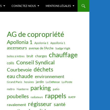
S
CONTACTEZ-NOUS
MENTIONS LÉGALES
AG de copropriété
Apollonia 1
Apolonia 1
Appollonia 1
ascenseurs
avenue de l'Arche
badge Vigik
chauffage
charges
bruit
boites à lettres
Conseil Syndical
colis
déchets
Courbevoie
eau chaude
environnement
jardin
Grand Paris
La Défense
La Poste
horaires
parking
métro
Nanterre
patio
rappels
poubelles
RATP
radiateurs
régisseur
santé
ravalement