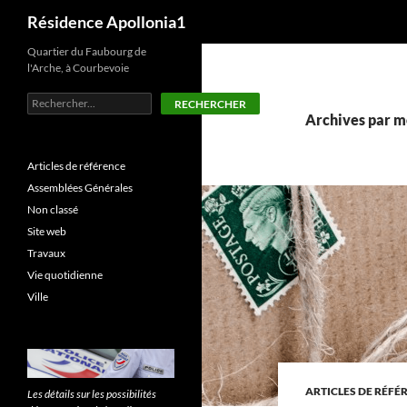
Recherche
Résidence Apollonia1
Aller
Quartier du Faubourg de
l'Arche, à Courbevoie
au
contenu
Rechercher
RECHERCHER
Archives par m
Articles de référence
Assemblées Générales
Non classé
Site web
Travaux
Vie quotidienne
Ville
ARTICLES DE RÉFÉ
Les détails sur les possibilités