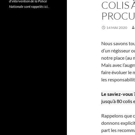
d'intervention de la Police
COLIS 
Nationale sont rappelés ici.
.
PROCU
14 MAI 2020
Nous savons tou
d’un régisseur o
notre place (au 
Mais avec l’augm
faire évoluer le 
les responsabilit
Le saviez-vous 
jusqu’à 80 colis 
Rappelons que c
donnons explicit
part les recomman