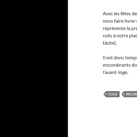
Avec les fêtes de
nous faire livre
représente la p
colis à notre pl
tâche).
Il est donc temps
encombrants doi
l’avant-loge.
COLIS
RECO