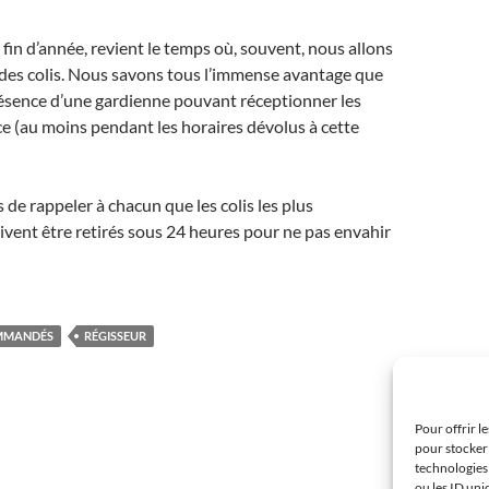
 fin d’année, revient le temps où, souvent, nous allons
r des colis. Nous savons tous l’immense avantage que
résence d’une gardienne pouvant réceptionner les
ace (au moins pendant les horaires dévolus à cette
 de rappeler à chacun que les colis les plus
vent être retirés sous 24 heures pour ne pas envahir
MMANDÉS
RÉGISSEUR
Pour offrir l
pour stocker 
technologies
ou les ID uni