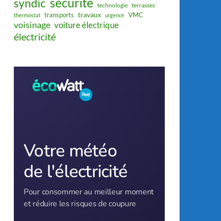
sécurité
syndic
technologie
terrasses
travaux
transports
VMC
thermostat
urgence
voisinage
voiture électrique
électricité