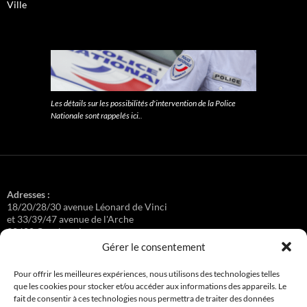
Ville
Les détails sur les possibilités d'intervention de la Police
Nationale sont rappelés ici.
.
Adresses :
18/20/28/30 avenue Léonard de Vinci
et 33/39/47 avenue de l'Arche
92400 Courbevoie
Gérer le consentement
Pour offrir les meilleures expériences, nous utilisons des technologies telles
que les cookies pour stocker et/ou accéder aux informations des appareils. Le
Régisseuse :
fait de consentir à ces technologies nous permettra de traiter des données
Loge au 39 Avenue de l'Arche.