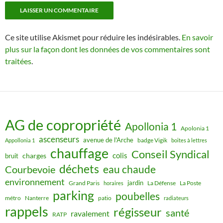
Ce site utilise Akismet pour réduire les indésirables.
En savoir
plus sur la façon dont les données de vos commentaires sont
traitées
.
AG de copropriété
Apollonia 1
Apolonia 1
ascenseurs
avenue de l'Arche
badge Vigik
Appollonia 1
boites à lettres
chauffage
Conseil Syndical
colis
charges
bruit
déchets
eau chaude
Courbevoie
environnement
jardin
Grand Paris
La Défense
La Poste
horaires
parking
poubelles
métro
Nanterre
patio
radiateurs
rappels
régisseur
santé
ravalement
RATP