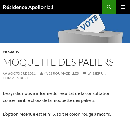
Aller
Recherche
Résidence Apollonia1
au
MENU
contenu
PRINCI
TRAVAUX
MOQUETTE DES PALIERS
6 OCTOBRE 2021
YVES ROUMAZEILLES
LAISSER UN
COMMENTAIRE
Le syndic nous a informé du résultat de la consultation
concernant le choix de la moquette des paliers.
L’option retenue est le n° 5, soit le colori rouge à motifs.