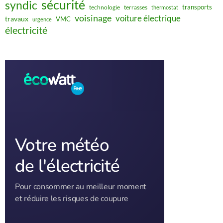
sécurité
syndic
transports
technologie
terrasses
thermostat
voisinage
voiture électrique
travaux
VMC
urgence
électricité