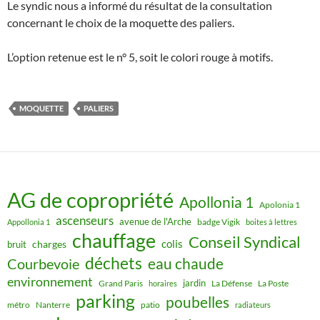
Le syndic nous a informé du résultat de la consultation
concernant le choix de la moquette des paliers.
L’option retenue est le n° 5, soit le colori rouge à motifs.
MOQUETTE
PALIERS
AG de copropriété
Apollonia 1
Apolonia 1
ascenseurs
avenue de l'Arche
badge Vigik
Appollonia 1
boites à lettres
chauffage
Conseil Syndical
colis
charges
bruit
déchets
eau chaude
Courbevoie
environnement
jardin
Grand Paris
La Défense
La Poste
horaires
parking
poubelles
métro
Nanterre
patio
radiateurs