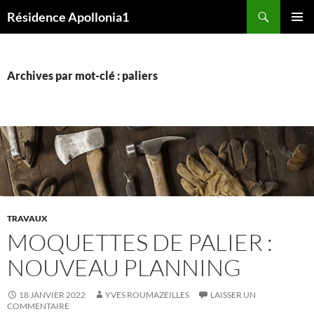
Aller
Recherche
Résidence Apollonia1
au
MENU
contenu
PRINCI
Archives par mot-clé : paliers
TRAVAUX
MOQUETTES DE PALIER :
NOUVEAU PLANNING
18 JANVIER 2022
YVES ROUMAZEILLES
LAISSER UN
COMMENTAIRE