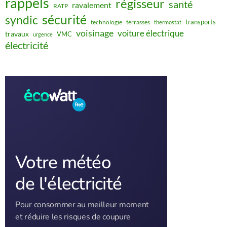
rappels
régisseur
santé
ravalement
RATP
sécurité
syndic
transports
technologie
terrasses
thermostat
voisinage
voiture électrique
travaux
VMC
urgence
électricité